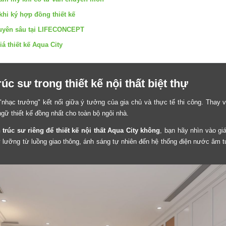
khi ký hợp đồng thiết kế
chuyên sâu tại LIFECONCEPT
á thiết kế Aqua City
rúc sư trong thiết kế nội thất biệt thự
à "nhạc trưởng" kết nối giữa ý tưởng của gia chủ và thực tế thi công. Thay 
ngữ thiết kế đồng nhất cho toàn bộ ngôi nhà.
 trúc sư riêng để thiết kế nội thất Aqua City không
, bạn hãy nhìn vào giá
ỹ lưỡng từ luồng giao thông, ánh sáng tự nhiên đến hệ thống điện nước âm 