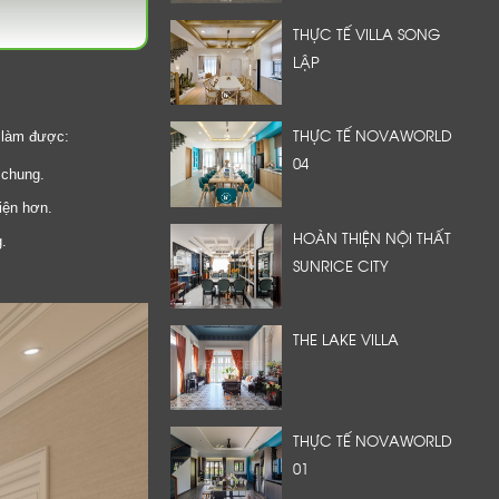
THỰC TẾ VILLA SONG
LẬP
THỰC TẾ NOVAWORLD
ể làm được:
04
 chung.
tiện hơn.
HOÀN THIỆN NỘI THẤT
.
SUNRICE CITY
THE LAKE VILLA
THỰC TẾ NOVAWORLD
01