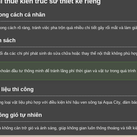
hi thuê kiến trúc sư thiết kế riêng
ong cách cá nhân
ng cách rõ ràng, tránh việc pha trộn quá nhiều chi tiết gây rối mắt và làm giả
n sách
tối đa các chi phí phát sinh do sửa chữa hoặc thay thế nội thất không phù hợ
khoản đầu tư thông minh để tránh lãng phí thời gian và vật tư trong quá trình 
liệu thi công
 loại vật liệu phù hợp với điều kiện khí hậu ven sông tại Aqua City, đảm bảo
ông gió tự nhiên
ho không cản trở gió và ánh sáng, giúp không gian luôn thông thoáng và tiết 