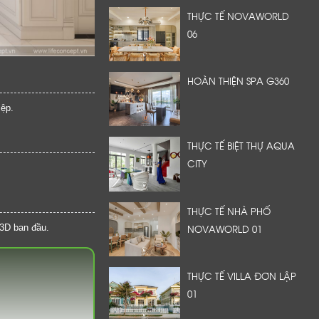
THỰC TẾ NOVAWORLD
06
HOÀN THIỆN SPA G360
iệp.
THỰC TẾ BIỆT THỰ AQUA
CITY
THỰC TẾ NHÀ PHỐ
NOVAWORLD 01
 3D ban đầu.
THỰC TẾ VILLA ĐƠN LẬP
01