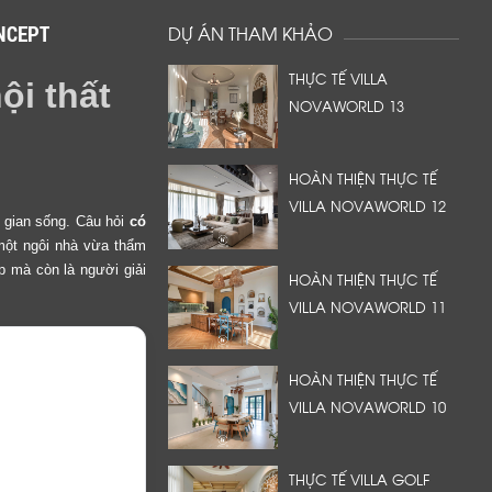
ONCEPT
DỰ ÁN THAM KHẢO
THỰC TẾ VILLA
ội thất
NOVAWORLD 13
HOÀN THIỆN THỰC TẾ
VILLA NOVAWORLD 12
g gian sống. Câu hỏi
có
một ngôi nhà vừa thẩm
ẹp mà còn là người giải
HOÀN THIỆN THỰC TẾ
VILLA NOVAWORLD 11
HOÀN THIỆN THỰC TẾ
VILLA NOVAWORLD 10
THỰC TẾ VILLA GOLF