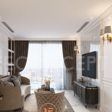
LỜI CẢM ƠN
LIFECONCEPT