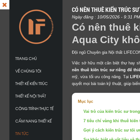
CÓ NÊN THUÊ KIẾN TRÚC SƯ 
Ngày đăng : 10/05/2026 - 9:31 P
Có nên thuê ki
Aqua City kh
Đội ngũ Chuyên gia Nội thất LIFECO
TRANG CHỦ
Việc sở hữu một căn biệt thự hay sh
nên thuê kiến trúc sư riêng để thi
VỀ CHÚNG TÔI
mỹ, vừa tối ưu công năng. Tại
LIF
THIẾT KẾ KIẾN TRÚC
quyết mọi bài toán kỹ thuật, giúp bi
THIẾT KẾ NỘI THẤT
Mục lục
CÔNG TRÌNH THỰC TẾ
Vai trò của kiến trúc sư trong
CẨM NANG THIẾT KẾ
7 tiêu chí vàng khi thuê kiến 
Gợi ý cách kiến trúc sư tối 
TIN TỨC
Sự khác biệt về vật liệu và 