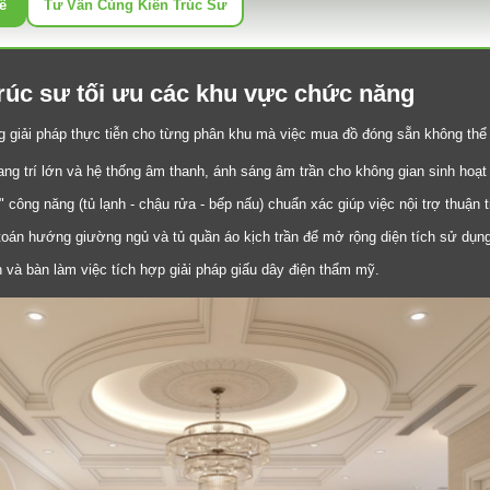
ế
Tư Vấn Cùng Kiến Trúc Sư
trúc sư tối ưu các khu vực chức năng
ng giải pháp thực tiễn cho từng phân khu mà việc mua đồ đóng sẵn không th
ang trí lớn và hệ thống âm thanh, ánh sáng âm trần cho không gian sinh hoạt
" công năng (tủ lạnh - chậu rửa - bếp nấu) chuẩn xác giúp việc nội trợ thuận 
 toán hướng giường ngủ và tủ quần áo kịch trần để mở rộng diện tích sử dụng
 và bàn làm việc tích hợp giải pháp giấu dây điện thẩm mỹ.