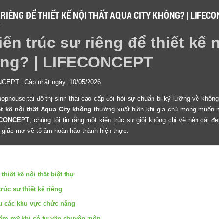
RIÊNG ĐỂ THIẾT KẾ NỘI THẤT AQUA CITY KHÔNG? | LIFEC
M
ến trúc sư riêng để thiết kế n
ông? | LIFECONCEPT
NCEPT | Cập nhật ngày: 10/05/2026
ophouse tại đô thị sinh thái cao cấp đòi hỏi sự chuẩn bị kỹ lưỡng về khôn
ết kế nội thất Aqua City không
thường xuất hiện khi gia chủ mong muốn 
ECONCEPT
, chúng tôi tin rằng một kiến trúc sư giỏi không chỉ vẽ nên cái đ
ến giấc mơ về tổ ấm hoàn hảo thành hiện thực.
 thiết kế nội thất biệt thự
trúc sư thiết kế riêng
ưu các khu vực chức năng
thẩm mỹ khi có tư vấn chuyên môn