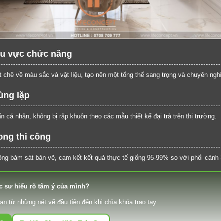
Cảm ơn quý khách đã để lại thông tin.
Chúng tôi sẽ liên hệ lại trong thời gian sớm nhất
hu vực chức năng
t chẽ về màu sắc và vật liệu, tạo nên một tổng thể sang trọng và chuyên ngh
ùng lặp
cá nhân, không bị rập khuôn theo các mẫu thiết kế đại trà trên thị trường.
rong thi công
công bám sát bản vẽ, cam kết kết quả thực tế giống 95-99% so với phối cảnh
c sư hiểu rõ tâm ý của mình?
từ những nét vẽ đầu tiên đến khi chìa khóa trao tay.