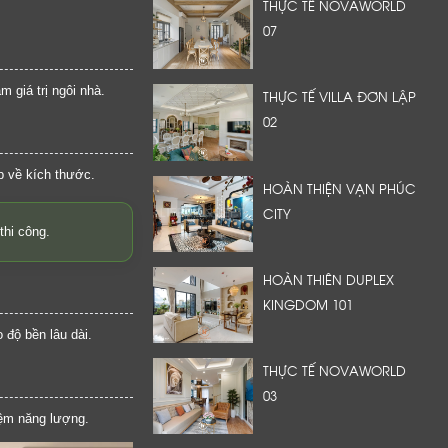
THỰC TẾ NOVAWORLD
07
m giá trị ngôi nhà.
THỰC TẾ VILLA ĐƠN LẬP
02
p về kích thước.
HOÀN THIỆN VẠN PHÚC
CITY
thi công.
HOÀN THIÊN DUPLEX
KINGDOM 101
 độ bền lâu dài.
THỰC TẾ NOVAWORLD
03
kiệm năng lượng.