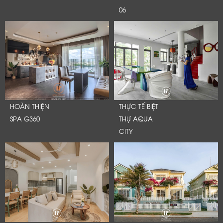
06
HOÀN THIỆN
THỰC TẾ BIỆT
SPA G360
THỰ AQUA
CITY