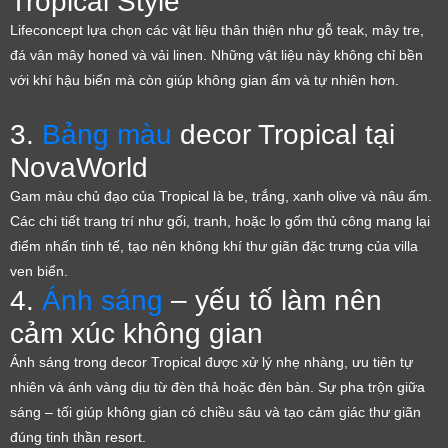
Tropical Style
Lifeconcept lựa chọn các vật liệu thân thiện như gỗ teak, mây tre,
đá vân mây honed và vải linen. Những vật liệu này không chỉ bền
với khí hậu biển mà còn giúp không gian ấm và tự nhiên hơn.
3.
Bảng màu
decor Tropical tại
NovaWorld
Gam màu chủ đạo của Tropical là be, trắng, xanh olive và nâu ấm.
Các chi tiết trang trí như gối, tranh, hoặc lọ gốm thủ công mang lại
điểm nhấn tinh tế, tạo nên không khí thư giãn đặc trưng của villa
ven biển.
4.
Ánh sáng
– yếu tố làm nên
cảm xúc không gian
Ánh sáng trong decor Tropical được xử lý nhẹ nhàng, ưu tiên tự
nhiên và ánh vàng dịu từ đèn thả hoặc đèn bàn. Sự pha trộn giữa
sáng – tối giúp không gian có chiều sâu và tạo cảm giác thư giãn
đúng tinh thần resort.