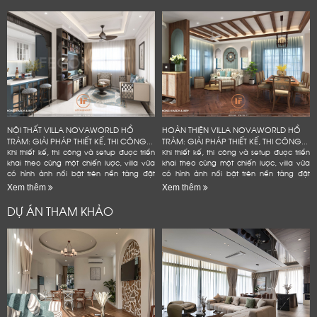
là...
trống trong...
NỘI THẤT VILLA NOVAWORLD HỒ
HOÀN THIỆN VILLA NOVAWORLD HỒ
TRÀM: GIẢI PHÁP THIẾT KẾ, THI CÔNG...
TRÀM: GIẢI PHÁP THIẾT KẾ, THI CÔNG...
Khi thiết kế, thi công và setup được triển
Khi thiết kế, thi công và setup được triển
khai theo cùng một chiến lược, villa vừa
khai theo cùng một chiến lược, villa vừa
có hình ảnh nổi bật trên nền tảng đặt
có hình ảnh nổi bật trên nền tảng đặt
phòng, vừa bền hơn trong quá trình vận
phòng, vừa bền hơn trong quá trình vận
Xem thêm
Xem thêm
hành và hạn...
hành và hạn...
DỰ ÁN THAM KHẢO