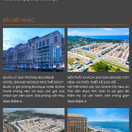
BÀI VIẾT KHÁC
QUẢN LÝ GIÁ PHÒNG BOUTIQUE
NỘI THẤT KHÁCH SẠN SUN GRAND CITY
HOTEL GRAND WORLD NHƯ THẾ NÀO?
NEW AN THỚI: THIẾT KẾ SAO ĐỂ...
Quản lý giá phòng Boutique Hotel Grand
Nội thất khách sạn Sun Grand City New An
World không nên chỉ dựa vào giá của
Thới cần được tính toán từ cả góc độ
khách sạn bên cạnh. Giá phòng cần thay
thẩm mỹ và vận hành. Một không gian
đổi theo mùa, ngày trong tuần và lượng
đẹp có thể tạo ấn tượng ban đầu. Tuy
Xem thêm
Xem thêm
phòng còn lại. Chủ khách sạn...
nhiên, khách sạn còn...