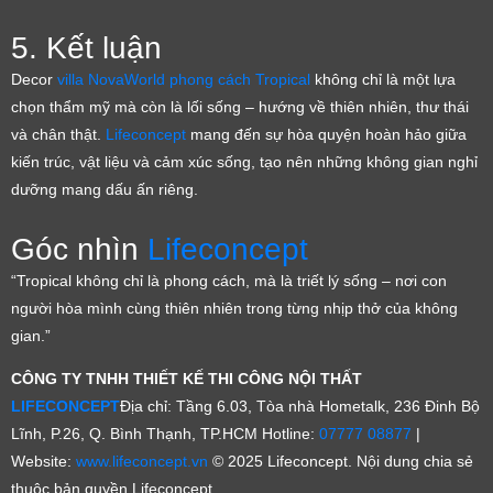
5. Kết luận
Decor
villa NovaWorld phong cách Tropical
không chỉ là một lựa
chọn thẩm mỹ mà còn là lối sống – hướng về thiên nhiên, thư thái
và chân thật.
Lifeconcept
mang đến sự hòa quyện hoàn hảo giữa
kiến trúc, vật liệu và cảm xúc sống, tạo nên những không gian nghỉ
dưỡng mang dấu ấn riêng.
Góc nhìn
Lifeconcept
“Tropical không chỉ là phong cách, mà là triết lý sống – nơi con
người hòa mình cùng thiên nhiên trong từng nhịp thở của không
gian.”
CÔNG TY TNHH THIẾT KẾ THI CÔNG NỘI THẤT
LIFECONCEPT
Địa chỉ: Tầng 6.03, Tòa nhà Hometalk, 236 Đinh Bộ
Lĩnh, P.26, Q. Bình Thạnh, TP.HCM Hotline:
07777 08877
|
Website:
www.lifeconcept.vn
© 2025 Lifeconcept. Nội dung chia sẻ
thuộc bản quyền Lifeconcept.