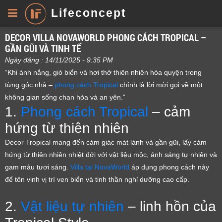
Lifeconcept
DECOR VILLA NOVAWORLD PHONG CÁCH TROPICAL –
GẦN GŨI VÀ TINH TẾ
Ngày đăng : 14/11/2025 - 9:35 PM
“Khi ánh nắng, gió biển và hơi thở thiên nhiên hòa quyện trong
từng góc nhà –
phong cách Tropical
chính là lời mời gọi về một
không gian sống chan hòa và an yên.”
1.
Phong cách Tropical
– cảm
hứng từ thiên nhiên
Decor Tropical mang đến cảm giác mát lành và gần gũi, lấy cảm
hứng từ thiên nhiên nhiệt đới với vật liệu mộc, ánh sáng tự nhiên và
gam màu tươi sáng.
Villa tại NovaWorld
áp dụng phong cách này
để tôn vinh vị trí ven biển và tinh thần nghỉ dưỡng cao cấp.
2.
Vật liệu tự nhiên
– linh hồn của