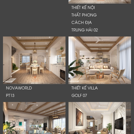
THIẾT KẾ NỘI
THẤT PHONG
CÁCH ĐỊA
TRUNG HẢI 02
NOVAWORLD
THIẾT KẾ VILLA
PT13
GOLF 07