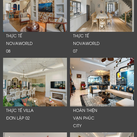
THỰC TẾ
THỰC TẾ
NOVAWORLD
NOVAWORLD
08
07
THỰC TẾ VILLA
HOÀN THIỆN
ĐƠN LẬP 02
VẠN PHÚC
CITY