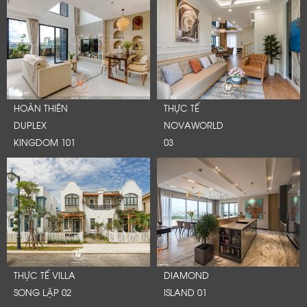
HOÀN THIÊN
THỰC TẾ
DUPLEX
NOVAWORLD
KINGDOM 101
03
THỰC TẾ VILLA
DIAMOND
SONG LẬP 02
ISLAND 01