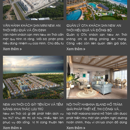
VẬN HÀNH KHÁCH SẠN MINI NEW AN
QUẢN LÝ OTA KHÁCH SẠN NEW AN
THỚI HIỆU QUẢ VÀ ỔN ĐỊNH
THỚI HIỆU QUẢ VÀ ĐỒNG BỘ
Vận hành khách sạn mini New An Thới cần
Quản lý OTA khách sạn New An Thới
một quy trình rõ ràng. Mỗi bộ phận phải
không chỉ là đăng phòng lên mạng.
hiểu đúng nhiệm vụ của mình. Chủ đầu tư
Công việc còn liên quan đến giá bán,
cũng cần kiểm soát phòng, giá bán và
tồn phòng và đánh giá. Một quy trình rõ
Xem thêm
Xem thêm
chi phí. Dữ liệu...
ràng giúp khách sạn giảm lỗi vận...
NEW AN THỚI CÓ GÌ? TIỆN ÍCH VÀ TIỀM
NỘI THẤT HABANA ISLAND HỒ TRÀM:
NĂNG KHAI THÁC LƯU TRÚ
GIẢI PHÁP THIẾT KẾ, THI CÔNG VÀ...
New An Thới có gì để phát triển dịch vụ
Nội thất Habana Island Hồ Tràm cần được
lưu trú? Khu đô thị sở hữu nhiều tiện ích
phát triển như một sản phẩm nghỉ dưỡng
phục vụ đời sống. Vị trí cũng thuận tiện
hoàn chỉnh, thay vì chỉ lựa chọn đồ dùng
kết nối các điểm đến tại Nam đảo. Đây
theo sở thích hoặc lấp đầy các khoảng
Xem thêm
Xem thêm