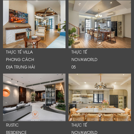
THỰC TẾ VILLA
THỰC TẾ
PHONG CÁCH
NOVAWORLD
ĐỊA TRUNG HẢI
05
RUSTIC
THỰC TẾ
RESIDENCE
NOVAWORLD