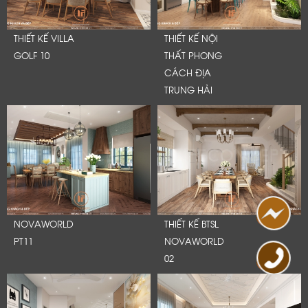
THIẾT KẾ VILLA
THIẾT KẾ NỘI
GOLF 10
THẤT PHONG
CÁCH ĐỊA
TRUNG HẢI
NOVAWORLD
THIẾT KẾ BTSL
PT11
NOVAWORLD
02