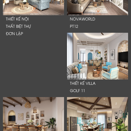
THIẾT KẾ NỘI
NOVAWORLD
THẤT BIỆT THỰ
PT12
ĐƠN LẬP
THIẾT KẾ VILLA
GOLF 11