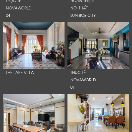
THỰC TẾ
HOÀN THIỆN
NOVAWORLD
NỘI THẤT
04
SUNRICE CITY
THE LAKE VILLA
THỰC TẾ
NOVAWORLD
01
LỜI CẢM ƠN
LIFECONCEPT