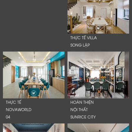
THỰC TẾ VILLA
SONG LẬP
THỰC TẾ
HOÀN THIỆN
NOVAWORLD
NỘI THẤT
04
SUNRICE CITY