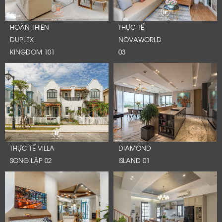
HOÀN THIÊN
THỰC TẾ
DUPLEX
NOVAWORLD
KINGDOM 101
03
THỰC TẾ VILLA
DIAMOND
SONG LẬP 02
ISLAND 01