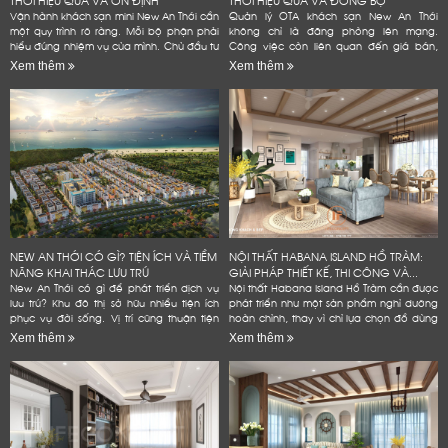
Vận hành khách sạn mini New An Thới cần
Quản lý OTA khách sạn New An Thới
một quy trình rõ ràng. Mỗi bộ phận phải
không chỉ là đăng phòng lên mạng.
hiểu đúng nhiệm vụ của mình. Chủ đầu tư
Công việc còn liên quan đến giá bán,
cũng cần kiểm soát phòng, giá bán và
tồn phòng và đánh giá. Một quy trình rõ
Xem thêm
Xem thêm
chi phí. Dữ liệu...
ràng giúp khách sạn giảm lỗi vận...
NEW AN THỚI CÓ GÌ? TIỆN ÍCH VÀ TIỀM
NỘI THẤT HABANA ISLAND HỒ TRÀM:
NĂNG KHAI THÁC LƯU TRÚ
GIẢI PHÁP THIẾT KẾ, THI CÔNG VÀ...
New An Thới có gì để phát triển dịch vụ
Nội thất Habana Island Hồ Tràm cần được
lưu trú? Khu đô thị sở hữu nhiều tiện ích
phát triển như một sản phẩm nghỉ dưỡng
phục vụ đời sống. Vị trí cũng thuận tiện
hoàn chỉnh, thay vì chỉ lựa chọn đồ dùng
kết nối các điểm đến tại Nam đảo. Đây
theo sở thích hoặc lấp đầy các khoảng
Xem thêm
Xem thêm
là...
trống trong...