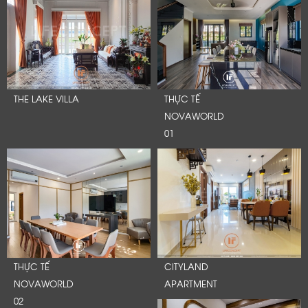
THE LAKE VILLA
THỰC TẾ
NOVAWORLD
01
THỰC TẾ
CITYLAND
NOVAWORLD
APARTMENT
02