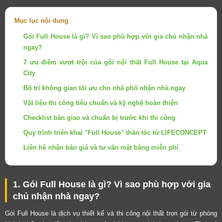
Mục lục nội dung
Gói Full House là gì? Vì sao phù hợp với gia chủ nhận nhà
ngay?
7 ưu điểm vượt trội của gói nội thất Full House tại Aqua
City
Bố trí không gian tối ưu cho nhà phố nhận nhà ngay
Vật liệu thi công tiêu chuẩn và kỹ nghệ hoàn thiện
Checklist bàn giao và chuẩn bị trước khi thi công
Quy trình triển khai "Full House" thần tốc từ LIFECONCEPT
Liên hệ nhận báo giá và tư vấn mặt bằng miễn phí
1. Gói Full House là gì? Vì sao phù hợp với gia
chủ nhận nhà ngay?
Gói Full House là dịch vụ thiết kế và thi công nội thất trọn gói từ phòng