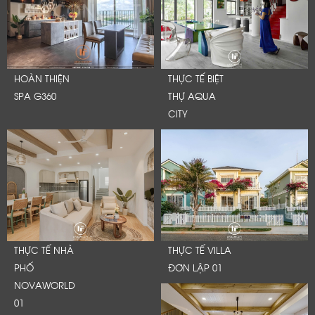
HOÀN THIỆN
THỰC TẾ BIỆT
SPA G360
THỰ AQUA
CITY
THỰC TẾ NHÀ
THỰC TẾ VILLA
PHỐ
ĐƠN LẬP 01
NOVAWORLD
01