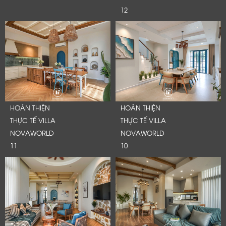
Cảm ơn quý khách đã để lại thông tin.
12
Chúng tôi sẽ liên hệ lại trong thời gian sớm nhất
HOÀN THIỆN
HOÀN THIỆN
THỰC TẾ VILLA
THỰC TẾ VILLA
NOVAWORLD
NOVAWORLD
11
10