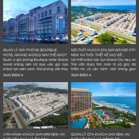
QUẢN LÝ GIÁ PHÒNG BOUTIQUE
NỘI THẤT KHÁCH SẠN SUN GRAND CITY
HOTEL GRAND WORLD NHƯ THẾ NÀO?
NEW AN THỚI: THIẾT KẾ SAO ĐỂ...
Quản lý giá phòng Boutique Hotel Grand
Nội thất khách sạn Sun Grand City New An
World không nên chỉ dựa vào giá của
Thới cần được tính toán từ cả góc độ
khách sạn bên cạnh. Giá phòng cần thay
thẩm mỹ và vận hành. Một không gian
đổi theo mùa, ngày trong tuần và lượng
đẹp có thể tạo ấn tượng ban đầu. Tuy
Xem thêm
Xem thêm
phòng còn lại. Chủ khách sạn...
nhiên, khách sạn còn...
VẬN HÀNH KHÁCH SẠN MINI NEW AN
QUẢN LÝ OTA KHÁCH SẠN NEW AN
THỚI HIỆU QUẢ VÀ ỔN ĐỊNH
THỚI HIỆU QUẢ VÀ ĐỒNG BỘ