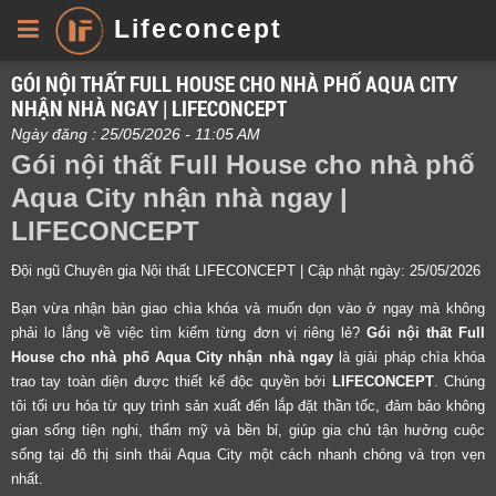
Lifeconcept
GÓI NỘI THẤT FULL HOUSE CHO NHÀ PHỐ AQUA CITY
NHẬN NHÀ NGAY | LIFECONCEPT
Ngày đăng : 25/05/2026 - 11:05 AM
Gói nội thất Full House cho nhà phố
Aqua City nhận nhà ngay |
LIFECONCEPT
Đội ngũ Chuyên gia Nội thất LIFECONCEPT | Cập nhật ngày: 25/05/2026
Bạn vừa nhận bàn giao chìa khóa và muốn dọn vào ở ngay mà không
phải lo lắng về việc tìm kiếm từng đơn vị riêng lẻ?
Gói nội thất Full
House cho nhà phố Aqua City nhận nhà ngay
là giải pháp chìa khóa
trao tay toàn diện được thiết kế độc quyền bởi
LIFECONCEPT
. Chúng
tôi tối ưu hóa từ quy trình sản xuất đến lắp đặt thần tốc, đảm bảo không
gian sống tiện nghi, thẩm mỹ và bền bỉ, giúp gia chủ tận hưởng cuộc
sống tại đô thị sinh thái Aqua City một cách nhanh chóng và trọn vẹn
nhất.