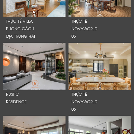
THỰC TẾ VILLA
THỰC TẾ
PHONG CÁCH
NOVAWORLD
ĐỊA TRUNG HẢI
05
RUSTIC
THỰC TẾ
RESIDENCE
NOVAWORLD
06