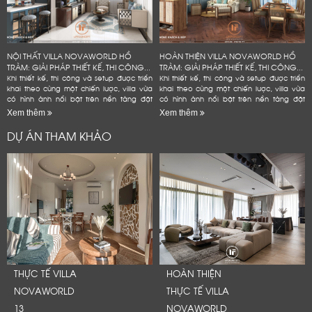
NỘI THẤT VILLA NOVAWORLD HỒ
HOÀN THIỆN VILLA NOVAWORLD HỒ
TRÀM: GIẢI PHÁP THIẾT KẾ, THI CÔNG...
TRÀM: GIẢI PHÁP THIẾT KẾ, THI CÔNG...
Khi thiết kế, thi công và setup được triển
Khi thiết kế, thi công và setup được triển
khai theo cùng một chiến lược, villa vừa
khai theo cùng một chiến lược, villa vừa
có hình ảnh nổi bật trên nền tảng đặt
có hình ảnh nổi bật trên nền tảng đặt
phòng, vừa bền hơn trong quá trình vận
phòng, vừa bền hơn trong quá trình vận
Xem thêm
Xem thêm
hành và hạn...
hành và hạn...
DỰ ÁN THAM KHẢO
LỜI CẢM ƠN
THỰC TẾ VILLA
HOÀN THIỆN
LIFECONCEPT
NOVAWORLD
THỰC TẾ VILLA
13
NOVAWORLD