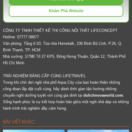
Khám Phá Website
CÔNG TY TNHH THIẾT KẾ THI CÔNG NỘI THẤT LIFECONCEPT
Hotline: 07777 08877
Văn phòng: Tầng 6.03, Tòa nhà Hometalk, 236 Đinh Bộ Lĩnh, P.26, Q.
Bình Thạnh, TP. HCM
Nhà xưởng: 1/79B Tổ 27 KP5, Đông Hưng Thuận, Quận 12, Thành Phố
Hồ Chí Minh
TRẢI NGHIỆM ĐẲNG CẤP CÙNG LIFETRAVEL
Trong khi chờ đợi ngôi nhà phố Aqua City của bạn hoàn thiện những
công đoạn lắp đặt cuối cùng, hãy dành thời gian tận hưởng những
chuyến nghỉ dưỡng tuyệt vời cùng gia đình tại
dulichnovaworld.com
.
Sống hạnh phúc là sự kết hợp hoàn hảo giữa một ngôi nhà đẹp và những
hành trình trải nghiệm đầy cảm hứng.
BÀI VIẾT KHÁC