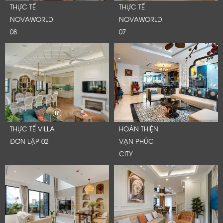
THỰC TẾ
THỰC TẾ
NOVAWORLD
NOVAWORLD
08
07
THỰC TẾ VILLA
HOÀN THIỆN
ĐƠN LẬP 02
VẠN PHÚC
CITY