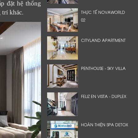
ắp đặt hệ thống
 trí khác.
THỰC TẾ NOVAWORLD
02
CITYLAND APARTMENT
PENTHOUSE - SKY VILLA
FELIZ EN VISTA - DUPLEX
HOÀN THIỆN SPA DETOX