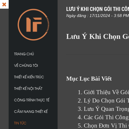
LƯU Ý KHI CHỌN GÓI THI C
Ngày đăng : 17/11/2024 - 3:58 PM
Lưu Ý Khi Chọn Gó
TRANG CHỦ
VỀ CHÚNG TÔI
THIẾT KẾ KIẾN TRÚC
Mục Lục Bài Viết
THIẾT KẾ NỘI THẤT
1. Giới Thiệu Về Gói
2. Lý Do Chọn Gói 
CÔNG TRÌNH THỰC TẾ
3. Lưu Ý Quan Trọn
CẨM NANG THIẾT KẾ
4. Các Gói Thi Công
TIN TỨC
5. Chọn Đơn Vị Thi