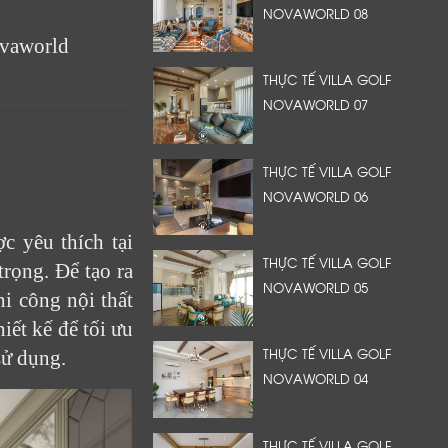
NOVAWORLD 08
ovaworld
THỰC TẾ VILLA GOLF
NOVAWORLD 07
THỰC TẾ VILLA GOLF
NOVAWORLD 06
c yêu thích tại
THỰC TẾ VILLA GOLF
trọng. Để tạo ra
NOVAWORLD 05
i công nội thất
iết kế để tối ưu
THỰC TẾ VILLA GOLF
sử dụng.
NOVAWORLD 04
THỰC TẾ VILLA GOLF