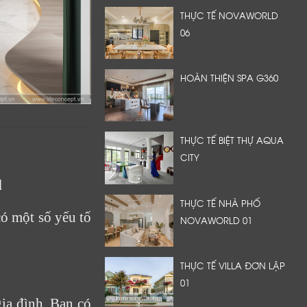
THỰC TẾ NOVAWORLD
06
HOÀN THIỆN SPA G360
THỰC TẾ BIỆT THỰ AQUA
CITY
d
THỰC TẾ NHÀ PHỐ
có một số yếu tố
NOVAWORLD 01
THỰC TẾ VILLA ĐƠN LẬP
01
ia đình. Bạn có