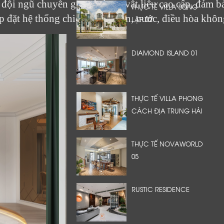
c đội ngũ chuyên gia, sử dụng vật liệu cao cấp, đảm b
THỰC TẾ VILLA SONG
ắp đặt hệ thống chiếu sáng, điện, nước, điều hòa khô
LẬP 02
DIAMOND ISLAND 01
THỰC TẾ VILLA PHONG
CÁCH ĐỊA TRUNG HẢI
THỰC TẾ NOVAWORLD
05
RUSTIC RESIDENCE