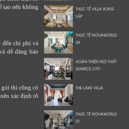
để tạo nên không
THỰC TẾ VILLA SONG
LẬP
THỰC TẾ NOVAWORLD
04
p đến chi phí và
 và dễ dàng bảo
HOÀN THIỆN NỘI THẤT
SUNRICE CITY
 gói thi công có
THE LAKE VILLA
 nên xác định rõ
THỰC TẾ NOVAWORLD
01