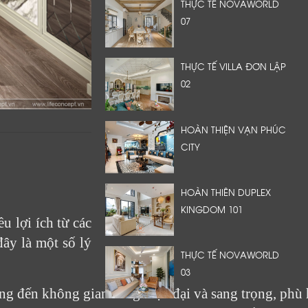
THỰC TẾ NOVAWORLD
07
THỰC TẾ VILLA ĐƠN LẬP
02
HOÀN THIỆN VẠN PHÚC
CITY
HOÀN THIÊN DUPLEX
KINGDOM 101
u lợi ích từ các
ây là một số lý
THỰC TẾ NOVAWORLD
03
ng đến không gian sống hiện đại và sang trọng, phù 