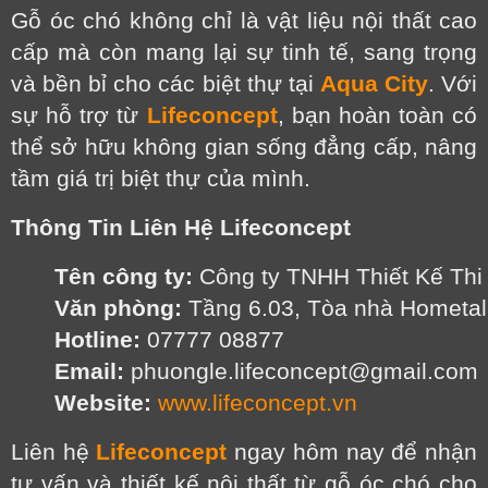
Gỗ óc chó không chỉ là vật liệu nội thất cao
cấp mà còn mang lại sự tinh tế, sang trọng
và bền bỉ cho các biệt thự tại
Aqua City
. Với
sự hỗ trợ từ
Lifeconcept
, bạn hoàn toàn có
thể sở hữu không gian sống đẳng cấp, nâng
tầm giá trị biệt thự của mình.
Thông Tin Liên Hệ Lifeconcept
Tên công ty:
 Công ty TNHH Thiết Kế Thi
Văn phòng:
 Tầng 6.03, Tòa nhà Hometa
Hotline:
 07777 08877
Email:
 phuongle.lifeconcept@gmail.com
Website:
www.lifeconcept.vn
Liên hệ
Lifeconcept
ngay hôm nay để nhận
tư vấn và thiết kế nội thất từ gỗ óc chó cho