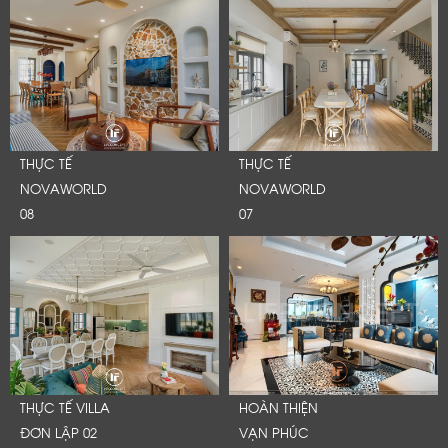
THỰC TẾ
THỰC TẾ
NOVAWORLD
NOVAWORLD
08
07
THỰC TẾ VILLA
HOÀN THIỆN
ĐƠN LẬP 02
VẠN PHÚC