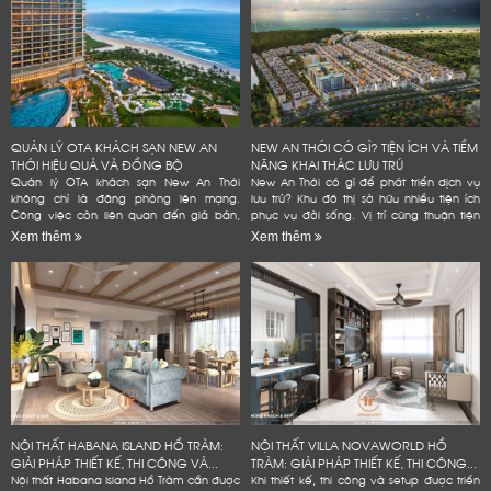
QUẢN LÝ OTA KHÁCH SẠN NEW AN
NEW AN THỚI CÓ GÌ? TIỆN ÍCH VÀ TIỀM
THỚI HIỆU QUẢ VÀ ĐỒNG BỘ
NĂNG KHAI THÁC LƯU TRÚ
Quản lý OTA khách sạn New An Thới
New An Thới có gì để phát triển dịch vụ
không chỉ là đăng phòng lên mạng.
lưu trú? Khu đô thị sở hữu nhiều tiện ích
Công việc còn liên quan đến giá bán,
phục vụ đời sống. Vị trí cũng thuận tiện
tồn phòng và đánh giá. Một quy trình rõ
kết nối các điểm đến tại Nam đảo. Đây
Xem thêm
Xem thêm
ràng giúp khách sạn giảm lỗi vận...
là...
NỘI THẤT HABANA ISLAND HỒ TRÀM:
NỘI THẤT VILLA NOVAWORLD HỒ
GIẢI PHÁP THIẾT KẾ, THI CÔNG VÀ...
TRÀM: GIẢI PHÁP THIẾT KẾ, THI CÔNG...
Nội thất Habana Island Hồ Tràm cần được
Khi thiết kế, thi công và setup được triển