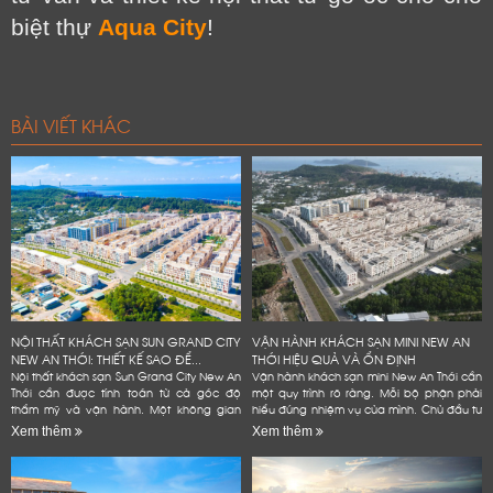
biệt thự
Aqua City
!
BÀI VIẾT KHÁC
NỘI THẤT KHÁCH SẠN SUN GRAND CITY
VẬN HÀNH KHÁCH SẠN MINI NEW AN
NEW AN THỚI: THIẾT KẾ SAO ĐỂ...
THỚI HIỆU QUẢ VÀ ỔN ĐỊNH
Nội thất khách sạn Sun Grand City New An
Vận hành khách sạn mini New An Thới cần
Thới cần được tính toán từ cả góc độ
một quy trình rõ ràng. Mỗi bộ phận phải
thẩm mỹ và vận hành. Một không gian
hiểu đúng nhiệm vụ của mình. Chủ đầu tư
đẹp có thể tạo ấn tượng ban đầu. Tuy
cũng cần kiểm soát phòng, giá bán và
Xem thêm
Xem thêm
nhiên, khách sạn còn...
chi phí. Dữ liệu...