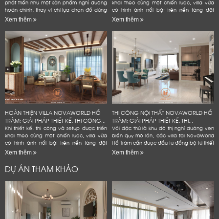
phát triển như một sản phẩm nghỉ dưỡng
khai theo cùng một chiến lược, villa vừa
hoàn chỉnh, thay vì chỉ lựa chọn đồ dùng
có hình ảnh nổi bật trên nền tảng đặt
theo sở thích hoặc lấp đầy các khoảng
phòng, vừa bền hơn trong quá trình vận
Xem thêm
Xem thêm
trống trong...
hành và hạn...
HOÀN THIỆN VILLA NOVAWORLD HỒ
THI CÔNG NỘI THẤT NOVAWORLD HỒ
TRÀM: GIẢI PHÁP THIẾT KẾ, THI CÔNG...
TRÀM: GIẢI PHÁP THIẾT KẾ, THI...
Khi thiết kế, thi công và setup được triển
Với đặc thù là khu đô thị nghỉ dưỡng ven
khai theo cùng một chiến lược, villa vừa
biển quy mô lớn, các villa tại NovaWorld
có hình ảnh nổi bật trên nền tảng đặt
Hồ Tràm cần được đầu tư đồng bộ từ thiết
phòng, vừa bền hơn trong quá trình vận
kế nội thất, thi công hoàn thiện đến
Xem thêm
Xem thêm
hành và hạn...
setup...
DỰ ÁN THAM KHẢO