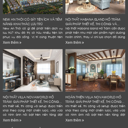
NEW AN THỚI CÓ GÌ? TIỆN ÍCH VÀ TIỀM
NỘI THẤT HABANA ISLAND HỒ TRÀM:
NĂNG KHAI THÁC LƯU TRÚ
GIẢI PHÁP THIẾT KẾ, THI CÔNG VÀ...
New An Thới có gì để phát triển dịch vụ
Nội thất Habana Island Hồ Tràm cần được
lưu trú? Khu đô thị sở hữu nhiều tiện ích
phát triển như một sản phẩm nghỉ dưỡng
phục vụ đời sống. Vị trí cũng thuận tiện
hoàn chỉnh, thay vì chỉ lựa chọn đồ dùng
kết nối các điểm đến tại Nam đảo. Đây
theo sở thích hoặc lấp đầy các khoảng
Xem thêm
Xem thêm
là...
trống trong...
NỘI THẤT VILLA NOVAWORLD HỒ
HOÀN THIỆN VILLA NOVAWORLD HỒ
TRÀM: GIẢI PHÁP THIẾT KẾ, THI CÔNG...
TRÀM: GIẢI PHÁP THIẾT KẾ, THI CÔNG...
Khi thiết kế, thi công và setup được triển
Khi thiết kế, thi công và setup được triển
khai theo cùng một chiến lược, villa vừa
khai theo cùng một chiến lược, villa vừa
có hình ảnh nổi bật trên nền tảng đặt
có hình ảnh nổi bật trên nền tảng đặt
phòng, vừa bền hơn trong quá trình vận
phòng, vừa bền hơn trong quá trình vận
Xem thêm
Xem thêm
hành và hạn...
hành và hạn...