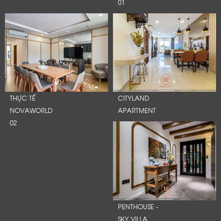
01
THỰC TẾ
CITYLAND
NOVAWORLD
APARTMENT
02
PENTHOUSE -
SKY VILLA