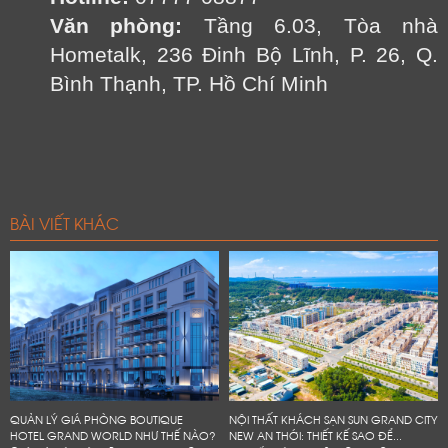
Văn phòng:
Tầng 6.03, Tòa nhà
Hometalk, 236 Đinh Bộ Lĩnh, P. 26, Q.
Bình Thạnh, TP. Hồ Chí Minh
BÀI VIẾT KHÁC
QUẢN LÝ GIÁ PHÒNG BOUTIQUE
NỘI THẤT KHÁCH SẠN SUN GRAND CITY
HOTEL GRAND WORLD NHƯ THẾ NÀO?
NEW AN THỚI: THIẾT KẾ SAO ĐỂ...