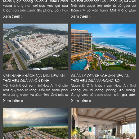
Quản lý giá phòng Boutique Hotel Grand
Nội thất khách sạn Sun Grand City New An
World không nên chỉ dựa vào giá của
Thới cần được tính toán từ cả góc độ
khách sạn bên cạnh. Giá phòng cần thay
thẩm mỹ và vận hành. Một không gian
đổi theo mùa, ngày trong tuần và lượng
đẹp có thể tạo ấn tượng ban đầu. Tuy
Xem thêm
Xem thêm
phòng còn lại. Chủ khách sạn...
nhiên, khách sạn còn...
VẬN HÀNH KHÁCH SẠN MINI NEW AN
QUẢN LÝ OTA KHÁCH SẠN NEW AN
THỚI HIỆU QUẢ VÀ ỔN ĐỊNH
THỚI HIỆU QUẢ VÀ ĐỒNG BỘ
Vận hành khách sạn mini New An Thới cần
Quản lý OTA khách sạn New An Thới
một quy trình rõ ràng. Mỗi bộ phận phải
không chỉ là đăng phòng lên mạng.
hiểu đúng nhiệm vụ của mình. Chủ đầu tư
Công việc còn liên quan đến giá bán,
cũng cần kiểm soát phòng, giá bán và
tồn phòng và đánh giá. Một quy trình rõ
Xem thêm
Xem thêm
chi phí. Dữ liệu...
ràng giúp khách sạn giảm lỗi vận...