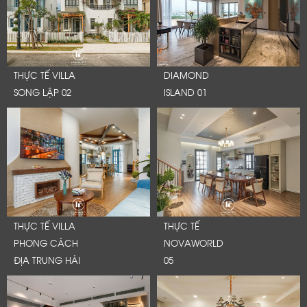
THỰC TẾ VILLA
DIAMOND
SONG LẬP 02
ISLAND 01
THỰC TẾ VILLA
THỰC TẾ
PHONG CÁCH
NOVAWORLD
ĐỊA TRUNG HẢI
05