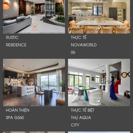
RUSTIC
THỰC TẾ
RESIDENCE
NOVAWORLD
06
HOÀN THIỆN
THỰC TẾ BIỆT
SPA G360
THỰ AQUA
CITY