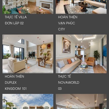
THỰC TẾ VILLA
HOÀN THIỆN
ĐƠN LẬP 02
VẠN PHÚC
CITY
HOÀN THIÊN
THỰC TẾ
DUPLEX
NOVAWORLD
KINGDOM 101
03