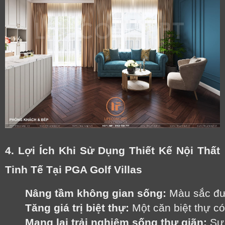
4. Lợi Ích Khi Sử Dụng Thiết Kế Nội Thất
Tinh Tế Tại PGA Golf Villas
Nâng tầm không gian sống:
 Màu sắc đư
Tăng giá trị biệt thự:
 Một căn biệt thự c
Mang lại trải nghiệm sống thư giãn:
 Sự