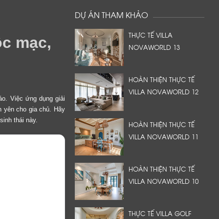
DỰ ÁN THAM KHẢO
THỰC TẾ VILLA
ộc mạc,
NOVAWORLD 13
HOÀN THIỆN THỰC TẾ
VILLA NOVAWORLD 12
áo. Việc ứng dụng giải
nh yên cho gia chủ. Hãy
inh thái này.
HOÀN THIỆN THỰC TẾ
VILLA NOVAWORLD 11
HOÀN THIỆN THỰC TẾ
VILLA NOVAWORLD 10
THỰC TẾ VILLA GOLF