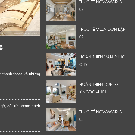
THỰC TẾ NOVAWORLD
07
THỰC TẾ VILLA ĐƠN LẬP
02
ế
HOÀN THIỆN VẠN PHÚC
CITY
g thanh thoát và những
HOÀN THIÊN DUPLEX
KINGDOM 101
gỗ, đất từ phong cách
THỰC TẾ NOVAWORLD
03