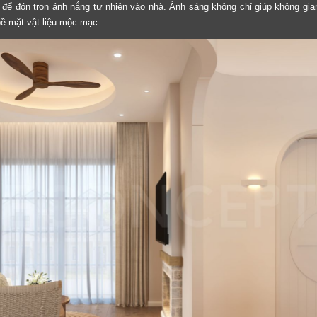
ế để đón trọn ánh nắng tự nhiên vào nhà. Ánh sáng không chỉ giúp không g
 bề mặt vật liệu mộc mạc.
LỜI CẢM ƠN
LIFECONCEPT