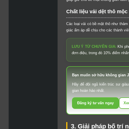
Chất liệu vải dệt thô mộc
Các loại vải có bề mặt thô như thảm 
giác ấm áp dễ chịu cho các thành viên
LƯU Ý TỪ CHUYÊN GIA:
Khi ph
đơn điệu, trong đó 10% điểm nhấn
Bạn muốn sở hữu không gian Ja
Hãy để đội ngũ kiến trúc sư gi
gian hoàn hảo nhất.
Đăng ký tư vấn ngay
Xe
3. Giải pháp bố trí