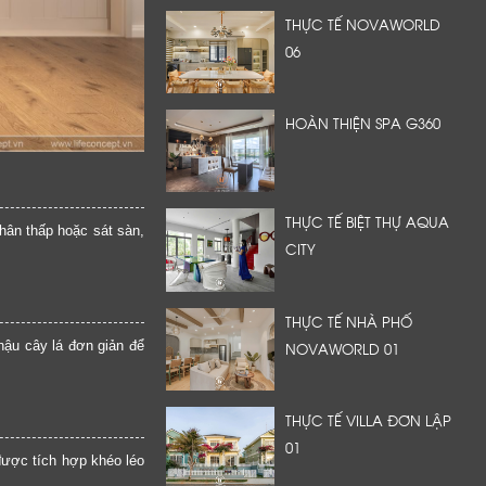
THỰC TẾ NOVAWORLD
06
HOÀN THIỆN SPA G360
THỰC TẾ BIỆT THỰ AQUA
hân thấp hoặc sát sàn,
CITY
THỰC TẾ NHÀ PHỐ
ậu cây lá đơn giản để
NOVAWORLD 01
THỰC TẾ VILLA ĐƠN LẬP
01
được tích hợp khéo léo