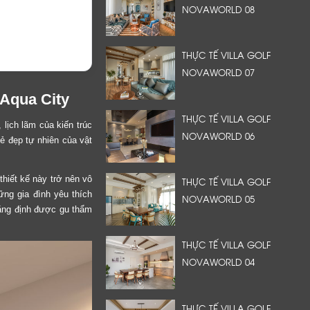
NOVAWORLD 08
THỰC TẾ VILLA GOLF
NOVAWORLD 07
 Aqua City
THỰC TẾ VILLA GOLF
lịch lãm của kiến trúc
NOVAWORLD 06
ẻ đẹp tự nhiên của vật
thiết kế này trở nên vô
THỰC TẾ VILLA GOLF
ững gia đình yêu thích
NOVAWORLD 05
hẳng định được gu thẩm
THỰC TẾ VILLA GOLF
NOVAWORLD 04
THỰC TẾ VILLA GOLF