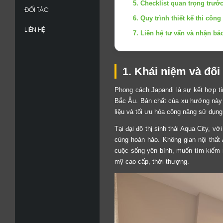
5. Checklist quan trọng trước
ĐỐI TÁC
6. Quy trình thiết kế thi c
LIÊN HỆ
7. Liên hệ tư vấn và nhận bá
1. Khái niệm và đố
Phong cách Japandi là sự kết hợp ti
Bắc Âu. Bản chất của xu hướng này h
liệu và tối ưu hóa công năng sử dụng
Tại đại đô thị sinh thái Aqua City, 
cùng hoàn hảo. Không gian nội thất
cuộc sống yên bình, muốn tìm kiếm 
mỹ cao cấp, thời thượng.