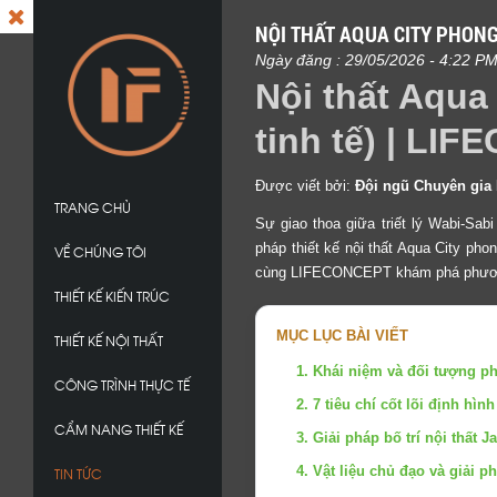
NỘI THẤT AQUA CITY PHONG
Ngày đăng : 29/05/2026 - 4:22 P
Nội thất Aqua
tinh tế) | LI
Được viết bởi:
Đội ngũ Chuyên gia
TRANG CHỦ
Sự giao thoa giữa triết lý Wabi-Sa
pháp thiết kế nội thất Aqua City pho
VỀ CHÚNG TÔI
cùng LIFECONCEPT khám phá phương án 
THIẾT KẾ KIẾN TRÚC
MỤC LỤC BÀI VIẾT
THIẾT KẾ NỘI THẤT
1. Khái niệm và đối tượng p
CÔNG TRÌNH THỰC TẾ
2. 7 tiêu chí cốt lõi định hì
CẨM NANG THIẾT KẾ
3. Giải pháp bố trí nội thất
4. Vật liệu chủ đạo và giải p
TIN TỨC