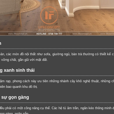
Cảm ơn quý khách đã để lại thông tin.
Chúng tôi sẽ liên hệ lại trong thời gian sớm nhất
n
ản, các món đồ nội thất như sofa, giường ngủ, bàn trà thường có thiết kế c
 vững chãi, gần gũi với mặt đất.
 xanh sinh thái
ậm rạp, phong cách này ưu tiên những nhánh cây khô nghệ thuật, những ch
hiên bao quanh khu đô thị.
à sự gọn gàng
đều phải có một công năng cụ thể. Các hệ tủ âm trần, ngăn kéo thông minh 
gọn gàng, ngăn nắp.