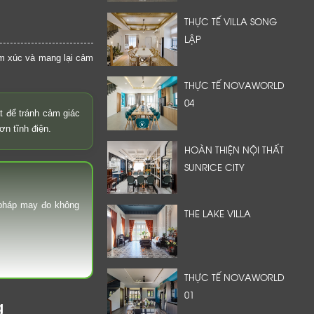
THỰC TẾ VILLA SONG
LẬP
ảm xúc và mang lại cảm
THỰC TẾ NOVAWORLD
04
t để tránh cảm giác
n tĩnh điện.
HOÀN THIỆN NỘI THẤT
SUNRICE CITY
 pháp may đo không
THE LAKE VILLA
THỰC TẾ NOVAWORLD
01
g