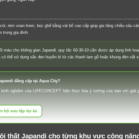
cói, rèm voan linen, bọc ghế bằng vải bố cao cấp giúp gia tăng chiều sâu c
 trong gia đình.
ối màu cho không gian Japandi, quy tắc 60-30-10 cần được áp dụng linh hoạ
 có thể sử dụng sắc đen huyền bí từ các thanh lam gỗ hoặc khung đèn sắt sơ
pandi đẳng cấp tại Aqua City?
àu kinh nghiệm của LIFECONCEPT hiện thực hóa ý tưởng của bạn với giải
m bộ sưu tập dự án
 nội thất Japandi cho từng khu vực công năn