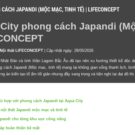
 CÁCH JAPANDI (MỘC MẠC, TINH TẾ) | LIFECONCEPT
M
 City phong cách Japandi (M
FECONCEPT
 Nội thất LIFECONCEPT
| Cập nhật ngày: 28/05/2026
bi Nhật Bản và tinh thần Lagom Bắc Âu đã tạo nên xu hướng thiết kế độc đ
ng cách Japandi (Mộc mạc, tinh tế) mang lại không gian sống thanh lịch, bì
kiến tạo tổ ấm tối giản nhưng đầy sang trọng và tiện nghi tại đại đô thị s
hù hợp với phong cách Japandi tại Aqua City
nh nội thất Japandi mộc mạc và tinh tế
 Japandi cho từng khu vực công năng
háp hoàn thiện bề mặt