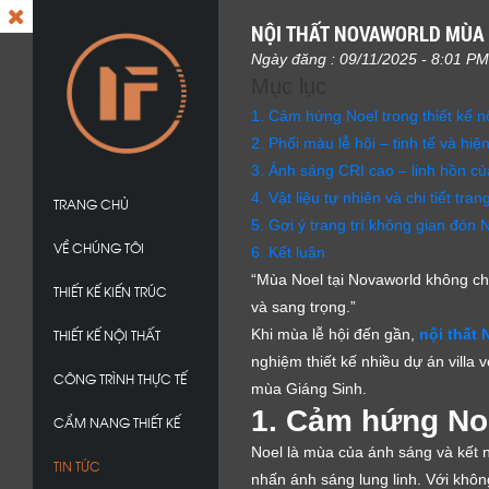
NỘI THẤT NOVAWORLD MÙA 
Ngày đăng : 09/11/2025 - 8:01 PM
Mục lục
1. Cảm hứng Noel trong thiết kế n
2. Phối màu lễ hội – tinh tế và hiện
3. Ánh sáng CRI cao – linh hồn c
4. Vật liệu tự nhiên và chi tiết tran
TRANG CHỦ
5. Gợi ý trang trí không gian đón 
VỀ CHÚNG TÔI
6. Kết luận
“Mùa Noel tại Novaworld không chỉ
THIẾT KẾ KIẾN TRÚC
và sang trọng.”
THIẾT KẾ NỘI THẤT
Khi mùa lễ hội đến gần,
nội thất
nghiệm thiết kế nhiều dự án villa 
CÔNG TRÌNH THỰC TẾ
mùa Giáng Sinh.
1. Cảm hứng No
CẨM NANG THIẾT KẾ
Noel là mùa của ánh sáng và kết nố
TIN TỨC
nhấn ánh sáng lung linh. Với không