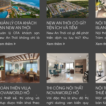
UẢN LÝ OTA KHÁCH
NEW AN THỚI CÓ GÌ?
NỘI 
ẠN NEW AN THỚI
TIỆN ÍCH VÀ TIỀM
ISLAN
IỆU QUẢ VÀ ĐỒNG
NĂNG KHAI THÁC LƯU
PHÁP 
uản lý OTA khách sạn
New An Thới có gì để phát
Nội th
BỘ
TRÚ
CÔNG
ew An Thới không chỉ là
triển dịch vụ lưu trú? Khu
Tràm 
ăng phòng lên mạng.
đô thị sở hữu nhiều tiện ích
như m
em thêm
Xem thêm
Xem t
ông việc còn liên quan
phục vụ đời sống. Vị trí
dưỡng 
ến giá bán, tồn phòng và
cũng thuận tiện kết nối các
chỉ lự
ánh giá. Một quy trình rõ
điểm đến tại Nam đảo.
sở thí
àng giúp khách sạn giảm
Đây là...
khoảng
ỗi vận...
OÀN THIỆN VILLA
THI CÔNG NỘI THẤT
NỘI T
NOVAWORLD HỒ
NOVAWORLD HỒ
THUÊ 
RÀM: GIẢI PHÁP THIẾT
TRÀM: GIẢI PHÁP THIẾT
PHÁP 
hi thiết kế, thi công và
Với đặc thù là khu đô thị
Một vi
Ế, THI CÔNG...
KẾ, THI...
CÔNG
etup được triển khai theo
nghỉ dưỡng ven biển quy
bản từ 