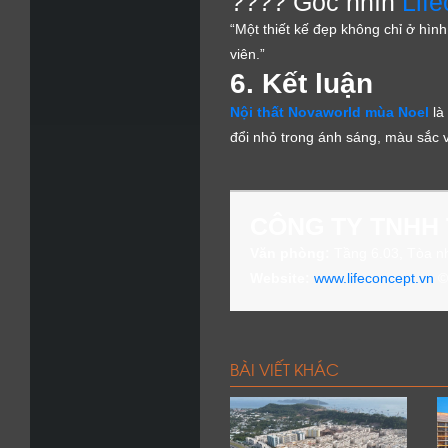
???? Góc nhìn
Lif
“Một thiết kế đẹp không chỉ ở hìn
viên.”
6. Kết luận
Nội thất Novaworld mùa Noel
là
đổi nhỏ trong ánh sáng, màu sắc và
CÔNG TY TNHH 
Văn phòng:
Tầng 6.03, Tòa nh
Website:
www.lifeconcept.vn
© 
BÀI VIẾT KHÁC