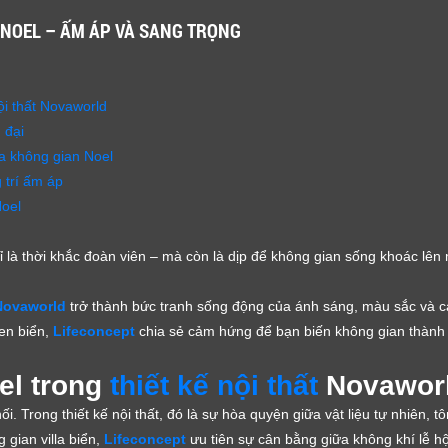
NOEL – ẤM ÁP VÀ SANG TRỌNG
ội thất Novaworld
 đại
ủa không gian Noel
g trí ấm áp
Noel
 là thời khắc đoàn viên – mà còn là dịp để không gian sống khoác lê
 Novaworld
trở thành bức tranh sống động của ánh sáng, màu sắc và c
ven biển,
Lifeconcept
chia sẻ cảm hứng để bạn biến không gian thành 
el trong
thiết kế nội thất
Novawor
i. Trong thiết kế nội thất, đó là sự hòa quyện giữa vật liệu tự nhiên,
 gian villa biển,
Lifeconcept
ưu tiên sự cân bằng giữa không khí lễ hội