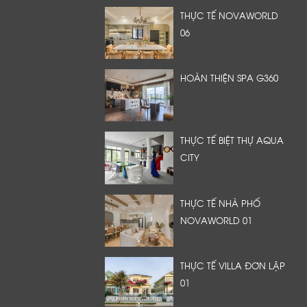
THỰC TẾ NOVAWORLD
06
HOÀN THIỆN SPA G360
THỰC TẾ BIỆT THỰ AQUA
CITY
THỰC TẾ NHÀ PHỐ
NOVAWORLD 01
THỰC TẾ VILLA ĐƠN LẬP
01