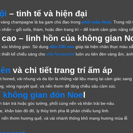
ội
– tinh tế và hiện đại
à vàng champagne là ba gam chủ đạo trong
phối màu Noel
. Trong nội
hấn – gối sofa, thảm, hoặc đèn trang trí – để tránh cảm giác nặng n
cao – linh hồn của không gian N
m xúc không gian. Sử dụng
đèn CRI cao
giúp tái hiện chân thực màu sắ
c thiết kế chiếu sáng cho
villa Novaworld
luôn ưu tiên đèn vàng ấm, án
iên
và chi tiết trang trí ấm áp
 honed, vải nhung và da lộn là những vật liệu mang lại cảm giác sang
ông, vòng nguyệt quế, và nến thơm để tăng chiều sâu cảm xúc.
í không gian đón Noe
l
n bàn trà hoặc góc tường, phối cùng nến và khăn trải be-nâu.
 khăn bàn đỏ đô, ly thủy tinh pha lê phản chiếu lung linh.
 nến thơm hương quế, và vài nhánh thông khô mang hương mùa lễ.