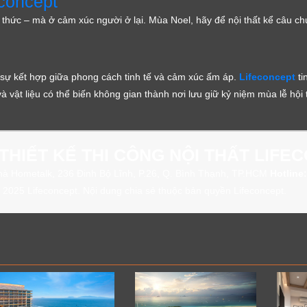
econcept
h thức – mà ở cảm xúc người ở lại. Mùa Noel, hãy để nội thất kể câu c
 sự kết hợp giữa phong cách tinh tế và cảm xúc ấm áp.
Lifeconcept
ti
 vật liệu có thể biến không gian thành nơi lưu giữ kỷ niệm mùa lễ hội 
THIẾT KẾ THI CÔNG NỘI THẤT LIFE
à Hometalk, 236 Đinh Bộ Lĩnh, P.26, Q. Bình Thạnh, TP.HCM
Hotline:
2025 Lifeconcept. Nội dung chia sẻ thuộc bản quyền Lifeconcept.