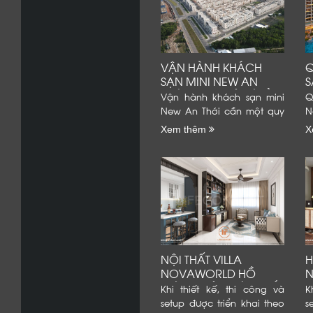
VẬN HÀNH KHÁCH
Q
SẠN MINI NEW AN
S
THỚI HIỆU QUẢ VÀ ỔN
H
Vận hành khách sạn mini
Q
ĐỊNH
New An Thới cần một quy
N
trình rõ ràng. Mỗi bộ phận
đ
Xem thêm
X
phải hiểu đúng nhiệm vụ
C
của mình. Chủ đầu tư
đ
cũng cần kiểm soát
đ
phòng, giá bán và chi phí.
r
Dữ liệu...
l
NỘI THẤT VILLA
H
NOVAWORLD HỒ
TRÀM: GIẢI PHÁP THIẾT
T
Khi thiết kế, thi công và
K
KẾ, THI CÔNG...
K
setup được triển khai theo
s