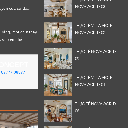
NOVAWORLD 03
huyện của sự đoàn
THỰC TẾ VILLA GOLF
NOVAWORLD 02
n rằng, một chút thay
trọn vẹn nhất.
THỰC TẾ NOVAWORLD
09
CONCEPT
07777 08877
THỰC TẾ VILLA GOLF
NOVAWORLD 01
THỰC TẾ NOVAWORLD
08