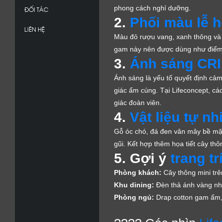
phong cách nghỉ dưỡng.
ĐỐI TÁC
2.
Phối màu lễ h
LIÊN HỆ
Màu đỏ rượu vang, xanh thông v
gam này nên được dùng như điểm n
3.
Ánh sáng CRI
Ánh sáng là yếu tố quyết định cả
giác ấm cúng. Tại Lifeconcept, cá
giác đoàn viên.
4.
Vật liệu tự nh
Gỗ óc chó, đá đen vân mây bề mặt
gũi. Kết hợp thêm họa tiết cây th
5. Gợi ý
trang tr
Phòng khách:
Cây thông mini trê
Khu dining:
Đèn thả ánh vàng nhẹ,
Phòng ngủ:
Drap cotton gam ấm,