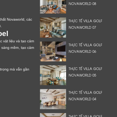
NOVAWORLD 08
 thất Novaworld, các
THỰC TẾ VILLA GOLF
ề.
NOVAWORLD 07
oel
c vật liệu và tạo cảm
THỰC TẾ VILLA GOLF
h sáng mềm, tạo cảm
NOVAWORLD 06
THỰC TẾ VILLA GOLF
 trọng mà vẫn gần
NOVAWORLD 05
THỰC TẾ VILLA GOLF
NOVAWORLD 04
THỰC TẾ VILLA GOLF