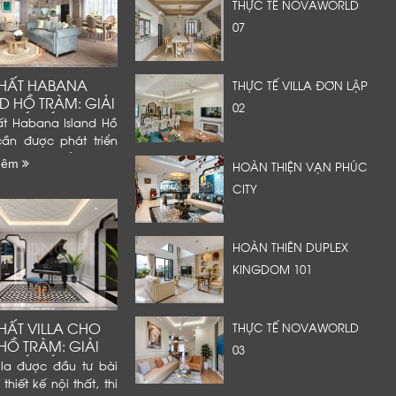
THỰC TẾ NOVAWORLD
07
THẤT HABANA
THỰC TẾ VILLA ĐƠN LẬP
D HỒ TRÀM: GIẢI
02
THIẾT KẾ, THI
ất Habana Island Hồ
 VÀ...
cần được phát triển
ột sản phẩm nghỉ
hêm
HOÀN THIỆN VẠN PHÚC
hoàn chỉnh, thay vì
CITY
a chọn đồ dùng theo
ch hoặc lấp đầy các
 trống trong...
HOÀN THIÊN DUPLEX
KINGDOM 101
HẤT VILLA CHO
THỰC TẾ NOVAWORLD
HỒ TRÀM: GIẢI
03
THIẾT KẾ, THI
lla được đầu tư bài
...
thiết kế nội thất, thi