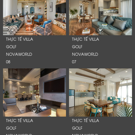
THỰC TẾ VILLA
THỰC TẾ VILLA
GOLF
GOLF
NOVAWORLD
NOVAWORLD
08
07
LỜI CẢM ƠN
LIFECONCEPT
THỰC TẾ VILLA
THỰC TẾ VILLA
GOLF
GOLF