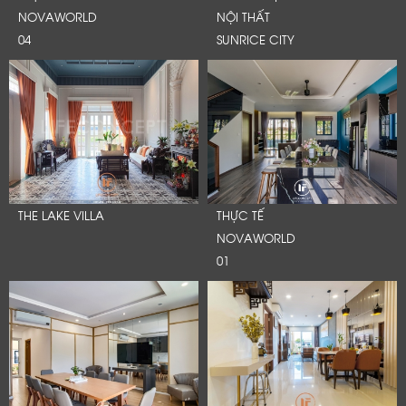
NOVAWORLD
NỘI THẤT
04
SUNRICE CITY
THE LAKE VILLA
THỰC TẾ
NOVAWORLD
01