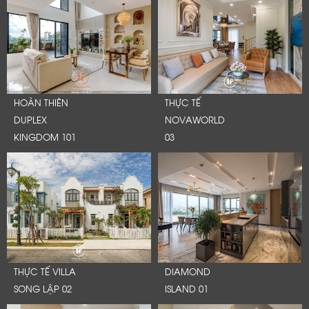
HOÀN THIÊN
THỰC TẾ
DUPLEX
NOVAWORLD
KINGDOM 101
03
THỰC TẾ VILLA
DIAMOND
SONG LẬP 02
ISLAND 01