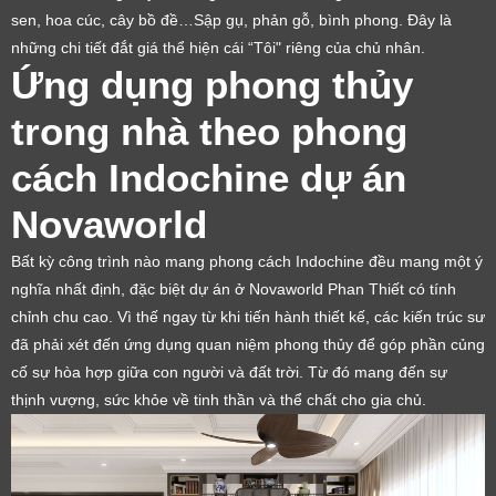
sen, hoa cúc, cây bồ đề…Sập gụ, phản gỗ, bình phong. Đây là
những chi tiết đắt giá thể hiện cái “Tôi" riêng của chủ nhân.
Ứng dụng phong thủy
trong nhà theo phong
cách Indochine dự án
Novaworld
Bất kỳ công trình nào mang phong cách Indochine đều mang một ý
nghĩa nhất định, đặc biệt dự án ở Novaworld Phan Thiết có tính
chỉnh chu cao. Vì thế ngay từ khi tiến hành thiết kế, các kiến trúc sư
đã phải xét đến ứng dụng quan niệm phong thủy để góp phần củng
cố sự hòa hợp giữa con người và đất trời. Từ đó mang đến sự
thịnh vượng, sức khỏe về tinh thần và thể chất cho gia chủ.