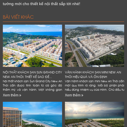
tưởng mới cho thiết kế nội thất sắp tới nhé!
BÀI VIẾT KHÁC
NỘI THẤT KHÁCH SẠN SUN GRAND CITY
VẬN HÀNH KHÁCH SẠN MINI NEW AN
NEW AN THỚI: THIẾT KẾ SAO ĐỂ...
THỚI HIỆU QUẢ VÀ ỔN ĐỊNH
Nội thất khách sạn Sun Grand City New An
Vận hành khách sạn mini New An Thới cần
Thới cần được tính toán từ cả góc độ
một quy trình rõ ràng. Mỗi bộ phận phải
thẩm mỹ và vận hành. Một không gian
hiểu đúng nhiệm vụ của mình. Chủ đầu tư
đẹp có thể tạo ấn tượng ban đầu. Tuy
cũng cần kiểm soát phòng, giá bán và
Xem thêm
Xem thêm
nhiên, khách sạn còn...
chi phí. Dữ liệu...