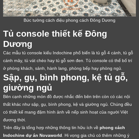
Bức tường cách điệu phong cách Đông Dương
Tủ console thiết kế Đông
Dương
Các mẫu tủ console kiểu Indochine phổ biến là tủ gỗ 4 cánh, tủ gỗ
cánh mây, tủ vát chéo hay tủ gỗ sơn đen. Tủ console có thể bố trí
ở phòng khách, sảnh, hành lang, phòng bếp hay phòng ngủ.
Sập, gụ, bình phong, kệ tủ gỗ,
giường ngủ
Bên cạnh những món đồ được nhắc đến bên trên còn có các nội
thất khác như sập, gụ, bình phong, kệ và giường ngủ. Chúng đều
có thiết kế mang đậm hình ảnh về nếp sinh hoạt của người Việt
đương thời.
Trên đây là tổng hợp những thông tin hữu ích về
phong cách
Indochine dự án Novaworld
. Hi vọng gia chủ có thêm những ý