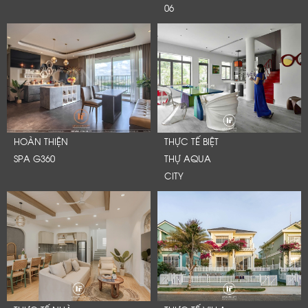
06
HOÀN THIỆN
THỰC TẾ BIỆT
SPA G360
THỰ AQUA
CITY