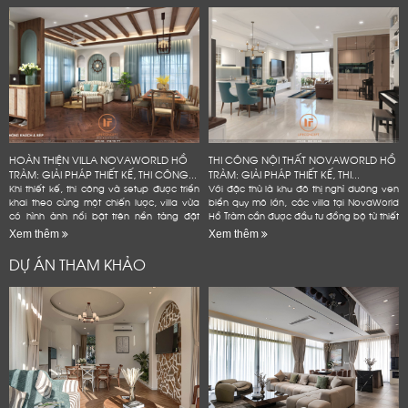
HOÀN THIỆN VILLA NOVAWORLD HỒ
THI CÔNG NỘI THẤT NOVAWORLD HỒ
TRÀM: GIẢI PHÁP THIẾT KẾ, THI CÔNG...
TRÀM: GIẢI PHÁP THIẾT KẾ, THI...
Khi thiết kế, thi công và setup được triển
Với đặc thù là khu đô thị nghỉ dưỡng ven
khai theo cùng một chiến lược, villa vừa
biển quy mô lớn, các villa tại NovaWorld
có hình ảnh nổi bật trên nền tảng đặt
Hồ Tràm cần được đầu tư đồng bộ từ thiết
phòng, vừa bền hơn trong quá trình vận
kế nội thất, thi công hoàn thiện đến
Xem thêm
Xem thêm
hành và hạn...
setup...
DỰ ÁN THAM KHẢO