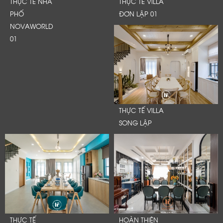
THỰC TẾ NHÀ
THỰC TẾ VILLA
PHỐ
ĐƠN LẬP 01
NOVAWORLD
01
THỰC TẾ VILLA
SONG LẬP
THỰC TẾ
HOÀN THIỆN