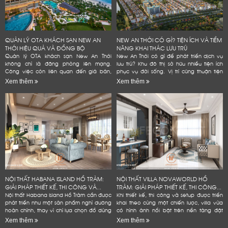
QUẢN LÝ OTA KHÁCH SẠN NEW AN
NEW AN THỚI CÓ GÌ? TIỆN ÍCH VÀ TIỀM
THỚI HIỆU QUẢ VÀ ĐỒNG BỘ
NĂNG KHAI THÁC LƯU TRÚ
Quản lý OTA khách sạn New An Thới
New An Thới có gì để phát triển dịch vụ
không chỉ là đăng phòng lên mạng.
lưu trú? Khu đô thị sở hữu nhiều tiện ích
Công việc còn liên quan đến giá bán,
phục vụ đời sống. Vị trí cũng thuận tiện
tồn phòng và đánh giá. Một quy trình rõ
kết nối các điểm đến tại Nam đảo. Đây
Xem thêm
Xem thêm
ràng giúp khách sạn giảm lỗi vận...
là...
NỘI THẤT HABANA ISLAND HỒ TRÀM:
NỘI THẤT VILLA NOVAWORLD HỒ
GIẢI PHÁP THIẾT KẾ, THI CÔNG VÀ...
TRÀM: GIẢI PHÁP THIẾT KẾ, THI CÔNG...
Nội thất Habana Island Hồ Tràm cần được
Khi thiết kế, thi công và setup được triển
phát triển như một sản phẩm nghỉ dưỡng
khai theo cùng một chiến lược, villa vừa
hoàn chỉnh, thay vì chỉ lựa chọn đồ dùng
có hình ảnh nổi bật trên nền tảng đặt
theo sở thích hoặc lấp đầy các khoảng
phòng, vừa bền hơn trong quá trình vận
Xem thêm
Xem thêm
trống trong...
hành và hạn...