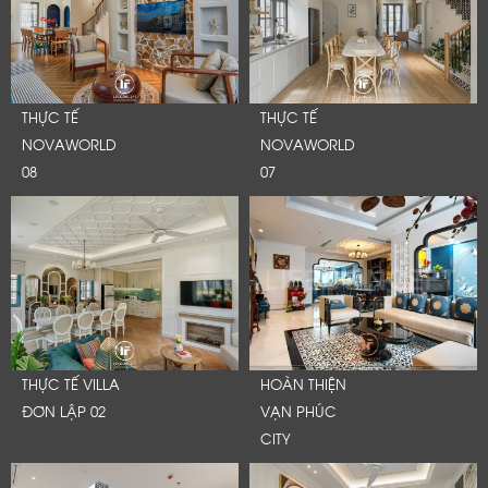
THỰC TẾ
THỰC TẾ
NOVAWORLD
NOVAWORLD
08
07
THỰC TẾ VILLA
HOÀN THIỆN
ĐƠN LẬP 02
VẠN PHÚC
CITY