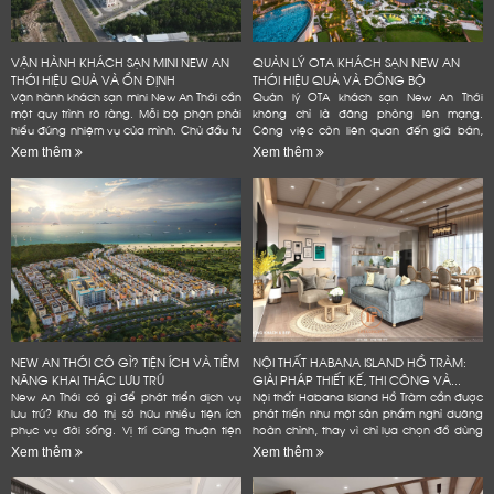
VẬN HÀNH KHÁCH SẠN MINI NEW AN
QUẢN LÝ OTA KHÁCH SẠN NEW AN
THỚI HIỆU QUẢ VÀ ỔN ĐỊNH
THỚI HIỆU QUẢ VÀ ĐỒNG BỘ
Vận hành khách sạn mini New An Thới cần
Quản lý OTA khách sạn New An Thới
một quy trình rõ ràng. Mỗi bộ phận phải
không chỉ là đăng phòng lên mạng.
hiểu đúng nhiệm vụ của mình. Chủ đầu tư
Công việc còn liên quan đến giá bán,
cũng cần kiểm soát phòng, giá bán và
tồn phòng và đánh giá. Một quy trình rõ
Xem thêm
Xem thêm
chi phí. Dữ liệu...
ràng giúp khách sạn giảm lỗi vận...
NEW AN THỚI CÓ GÌ? TIỆN ÍCH VÀ TIỀM
NỘI THẤT HABANA ISLAND HỒ TRÀM:
NĂNG KHAI THÁC LƯU TRÚ
GIẢI PHÁP THIẾT KẾ, THI CÔNG VÀ...
New An Thới có gì để phát triển dịch vụ
Nội thất Habana Island Hồ Tràm cần được
lưu trú? Khu đô thị sở hữu nhiều tiện ích
phát triển như một sản phẩm nghỉ dưỡng
phục vụ đời sống. Vị trí cũng thuận tiện
hoàn chỉnh, thay vì chỉ lựa chọn đồ dùng
kết nối các điểm đến tại Nam đảo. Đây
theo sở thích hoặc lấp đầy các khoảng
Xem thêm
Xem thêm
là...
trống trong...