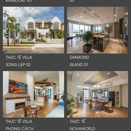
KINGDOM 101
03
THỰC TẾ VILLA
DIAMOND
SONG LẬP 02
ISLAND 01
THỰC TẾ VILLA
THỰC TẾ
PHONG CÁCH
NOVAWORLD