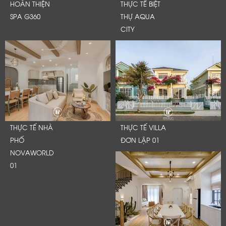
HOÀN THIỆN
THỰC TẾ BIỆT
SPA G360
THỰ AQUA
CITY
THỰC TẾ NHÀ
THỰC TẾ VILLA
PHỐ
ĐƠN LẬP 01
NOVAWORLD
01