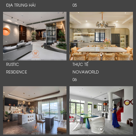
ĐỊA TRUNG HẢI
05
RUSTIC
THỰC TẾ
RESIDENCE
NOVAWORLD
06