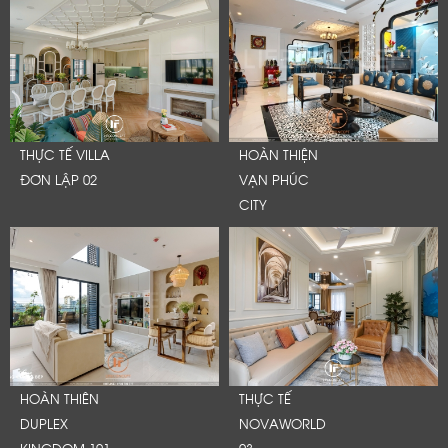
THỰC TẾ VILLA
HOÀN THIỆN
ĐƠN LẬP 02
VẠN PHÚC
CITY
HOÀN THIÊN
THỰC TẾ
DUPLEX
NOVAWORLD