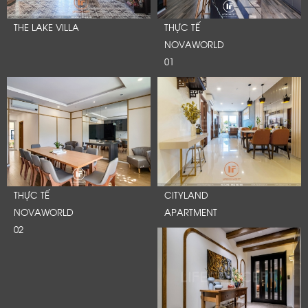
THE LAKE VILLA
THỰC TẾ
NOVAWORLD
01
THỰC TẾ
CITYLAND
NOVAWORLD
APARTMENT
02