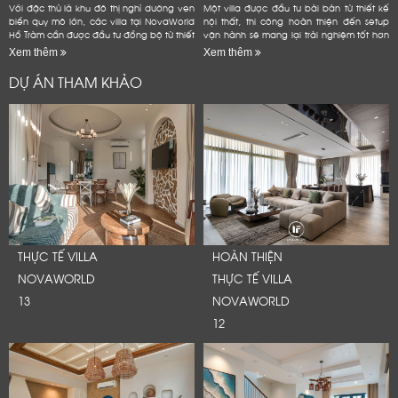
Với đặc thù là khu đô thị nghỉ dưỡng ven
Một villa được đầu tư bài bản từ thiết kế
biển quy mô lớn, các villa tại NovaWorld
nội thất, thi công hoàn thiện đến setup
Hồ Tràm cần được đầu tư đồng bộ từ thiết
vận hành sẽ mang lại trải nghiệm tốt hơn
kế nội thất, thi công hoàn thiện đến
cho khách lưu trú, đồng thời giúp chủ đầu
Xem thêm
Xem thêm
setup...
tư...
DỰ ÁN THAM KHẢO
THỰC TẾ VILLA
HOÀN THIỆN
NOVAWORLD
THỰC TẾ VILLA
13
NOVAWORLD
12