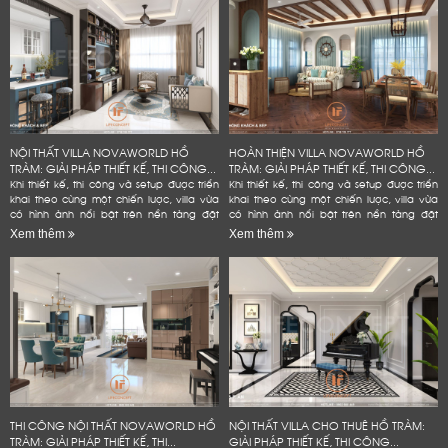
NỘI THẤT VILLA NOVAWORLD HỒ
HOÀN THIỆN VILLA NOVAWORLD HỒ
TRÀM: GIẢI PHÁP THIẾT KẾ, THI CÔNG...
TRÀM: GIẢI PHÁP THIẾT KẾ, THI CÔNG...
Khi thiết kế, thi công và setup được triển
Khi thiết kế, thi công và setup được triển
khai theo cùng một chiến lược, villa vừa
khai theo cùng một chiến lược, villa vừa
có hình ảnh nổi bật trên nền tảng đặt
có hình ảnh nổi bật trên nền tảng đặt
phòng, vừa bền hơn trong quá trình vận
phòng, vừa bền hơn trong quá trình vận
Xem thêm
Xem thêm
hành và hạn...
hành và hạn...
THI CÔNG NỘI THẤT NOVAWORLD HỒ
NỘI THẤT VILLA CHO THUÊ HỒ TRÀM:
TRÀM: GIẢI PHÁP THIẾT KẾ, THI...
GIẢI PHÁP THIẾT KẾ, THI CÔNG...