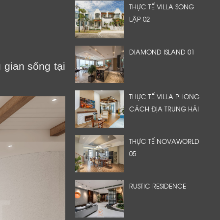
THỰC TẾ VILLA SONG
LẬP 02
DIAMOND ISLAND 01
 gian sống tại
THỰC TẾ VILLA PHONG
CÁCH ĐỊA TRUNG HẢI
THỰC TẾ NOVAWORLD
05
RUSTIC RESIDENCE