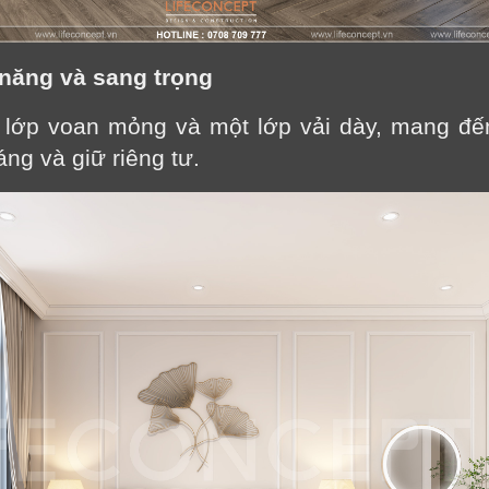
 năng và sang trọng
lớp voan mỏng và một lớp vải dày, mang đến
áng và giữ riêng tư.