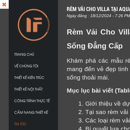
RÈM VẢI CHO VILLA TẠI AQ
Ngày đăng : 18/12/2024 - 7:26 P
Rèm Vải Cho Vil
Sống Đẳng Cấp
TRANG CHỦ
Khám phá các mẫu rèm
VỀ CHÚNG TÔI
mang đến vẻ đẹp tinh 
sống thoải mái.
THIẾT KẾ KIẾN TRÚC
THIẾT KẾ NỘI THẤT
Mục lục bài viết (Tabl
CÔNG TRÌNH THỰC TẾ
1. Giới thiệu về d
2. Tại sao rèm vải
CẨM NANG THIẾT KẾ
3. Các loại rèm vả
TIN TỨC
4. Bí quyết lựa ch