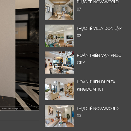
THỰC TẾ NOVAWORLD
07
THỰC TẾ VILLA ĐƠN LẬP
02
HOÀN THIỆN VẠN PHÚC
CITY
HOÀN THIÊN DUPLEX
KINGDOM 101
THỰC TẾ NOVAWORLD
03