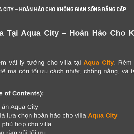
UA CITY – HOÀN HẢO CHO KHÔNG GIAN SỐNG ĐẲNG CẤP
M
la Tại Aqua City – Hoàn Hảo Cho 
 vải lý tưởng cho villa tại
Aqua City
. Rèm 
tế mà còn tối ưu cách nhiệt, chống nắng, và 
e of Contents):
ự án Aqua City
 là lựa chọn hoàn hảo cho villa 
Aqua City
i phù hợp cho villa
ọn rèm vải tối ưu