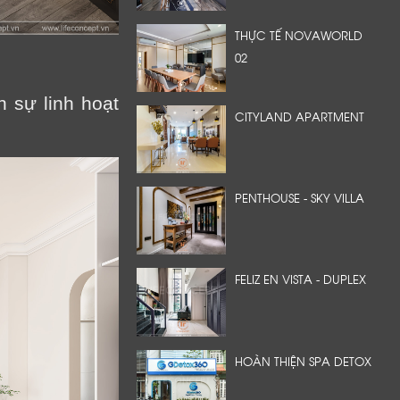
THỰC TẾ NOVAWORLD
02
 sự linh hoạt
CITYLAND APARTMENT
PENTHOUSE - SKY VILLA
FELIZ EN VISTA - DUPLEX
HOÀN THIỆN SPA DETOX