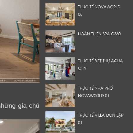
THỰC TẾ NOVAWORLD
06
HOÀN THIỆN SPA G360
THỰC TẾ BIỆT THỰ AQUA
CITY
THỰC TẾ NHÀ PHỐ
NOVAWORLD 01
 những gia chủ
THỰC TẾ VILLA ĐƠN LẬP
01