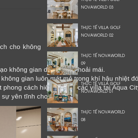
NOVAWORLD 03
THỰC TẾ VILLA GOLF
NOVAWORLD 02
 ích cho không
THỰC TẾ NOVAWORLD
09
tạo không gian dễ chịu và thoải mái.
 không gian luôn mát mẻ trong khí hậu nhiệt đớ
THỰC TẾ VILLA GOLF
t phong cách hiện đại của các villa tại Aqua Cit
NOVAWORLD 01
 sự yên tĩnh cho gia đình.
THỰC TẾ NOVAWORLD
08