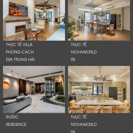
THỰC TẾ VILLA
THỰC TẾ
PHONG CÁCH
NOVAWORLD
ĐỊA TRUNG HẢI
05
RUSTIC
THỰC TẾ
RESIDENCE
NOVAWORLD
06