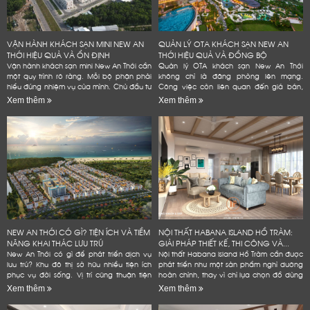
Cảm ơn quý khách đã để lại thông tin.
Chúng tôi sẽ liên hệ lại trong thời gian sớm nhất
VẬN HÀNH KHÁCH SẠN MINI NEW AN
QUẢN LÝ OTA KHÁCH SẠN NEW AN
THỚI HIỆU QUẢ VÀ ỔN ĐỊNH
THỚI HIỆU QUẢ VÀ ĐỒNG BỘ
Vận hành khách sạn mini New An Thới cần
Quản lý OTA khách sạn New An Thới
một quy trình rõ ràng. Mỗi bộ phận phải
không chỉ là đăng phòng lên mạng.
hiểu đúng nhiệm vụ của mình. Chủ đầu tư
Công việc còn liên quan đến giá bán,
cũng cần kiểm soát phòng, giá bán và
tồn phòng và đánh giá. Một quy trình rõ
Xem thêm
Xem thêm
chi phí. Dữ liệu...
ràng giúp khách sạn giảm lỗi vận...
NEW AN THỚI CÓ GÌ? TIỆN ÍCH VÀ TIỀM
NỘI THẤT HABANA ISLAND HỒ TRÀM:
NĂNG KHAI THÁC LƯU TRÚ
GIẢI PHÁP THIẾT KẾ, THI CÔNG VÀ...
New An Thới có gì để phát triển dịch vụ
Nội thất Habana Island Hồ Tràm cần được
lưu trú? Khu đô thị sở hữu nhiều tiện ích
phát triển như một sản phẩm nghỉ dưỡng
phục vụ đời sống. Vị trí cũng thuận tiện
hoàn chỉnh, thay vì chỉ lựa chọn đồ dùng
kết nối các điểm đến tại Nam đảo. Đây
theo sở thích hoặc lấp đầy các khoảng
Xem thêm
Xem thêm
là...
trống trong...