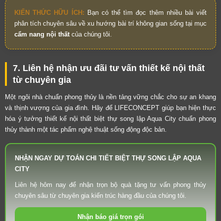
KIẾN THỨC HỮU ÍCH:
Bạn có thể tìm đọc thêm nhiều bài viết
phân tích chuyên sâu về xu hướng bài trí không gian sống tại mục
cẩm nang nội thất
của chúng tôi.
7. Liên hệ nhận ưu đãi tư vấn thiết kế nội thất
từ chuyên gia
Một ngôi nhà chuẩn phong thủy là nền tảng vững chắc cho sự an khang
và thịnh vượng của gia đình. Hãy để LIFECONCEPT giúp bạn hiện thực
hóa ý tưởng thiết kế nội thất biệt thự song lập Aqua City chuẩn phong
thủy thành một tác phẩm nghệ thuật sống động độc bản.
NHẬN NGAY DỰ TOÁN CHI TIẾT BIỆT THỰ SONG LẬP AQUA
CITY
Liên hệ hôm nay để nhận trọn bộ quà tặng tư vấn phong thủy
chuyên sâu từ chuyên gia kiến trúc hàng đầu của chúng tôi.
Nhận báo giá trọn gói