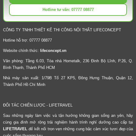
Hotline tư vấn: 07777 08877
CÔNG TY TNHH THIẾT KẾ THI CÔNG NỘI THẤT LIFECONCEPT
Hotline hỗ trợ: 07777 08877
Website chính thức:
lifeconcept.vn
Văn phòng: Tầng 6.03, Tòa nhà Hometalk, 236 Đinh Bộ Lĩnh, P.26, Q.
Bình Thạnh, Thành Phố HCM
Nhà máy sản xuất: 1/79B Tổ 27 KP5, Đông Hưng Thuận, Quận 12,
Thành Phố Hồ Chí Minh
ĐỐI TÁC CHIẾN LƯỢC - LIFETRAVEL
Sau những ngày làm việc và tận hưởng không gian sống an yên, hãy
cùng gia đình mở rộng trải nghiệm hành trình nghỉ dưỡng cao cấp tại
LIFETRAVEL
để kết nối trọn vẹn những cung bậc cảm xúc tươi đẹp của
cuộc sống thượng lưu.