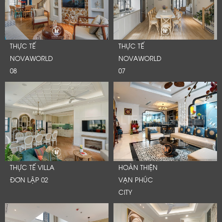
THỰC TẾ
THỰC TẾ
NOVAWORLD
NOVAWORLD
08
07
THỰC TẾ VILLA
HOÀN THIỆN
ĐƠN LẬP 02
VẠN PHÚC
CITY