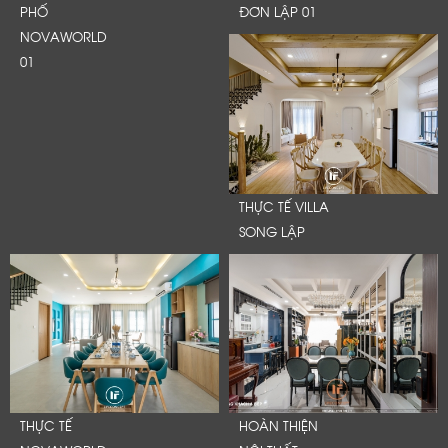
PHỐ
ĐƠN LẬP 01
NOVAWORLD
01
THỰC TẾ VILLA
SONG LẬP
THỰC TẾ
HOÀN THIỆN