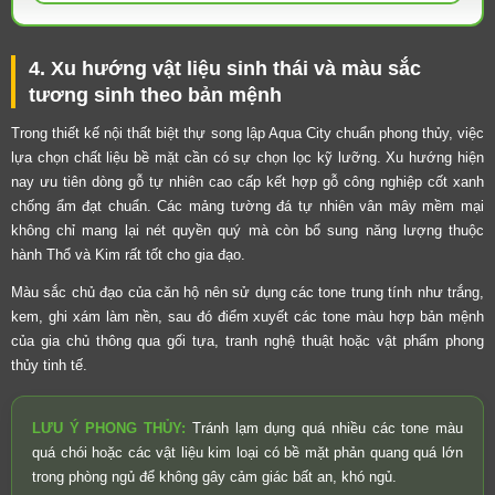
4. Xu hướng vật liệu sinh thái và màu sắc
tương sinh theo bản mệnh
Trong thiết kế nội thất biệt thự song lập Aqua City chuẩn phong thủy, việc
lựa chọn chất liệu bề mặt cần có sự chọn lọc kỹ lưỡng. Xu hướng hiện
nay ưu tiên dòng gỗ tự nhiên cao cấp kết hợp gỗ công nghiệp cốt xanh
chống ẩm đạt chuẩn. Các mảng tường đá tự nhiên vân mây mềm mại
không chỉ mang lại nét quyền quý mà còn bổ sung năng lượng thuộc
hành Thổ và Kim rất tốt cho gia đạo.
Màu sắc chủ đạo của căn hộ nên sử dụng các tone trung tính như trắng,
kem, ghi xám làm nền, sau đó điểm xuyết các tone màu hợp bản mệnh
của gia chủ thông qua gối tựa, tranh nghệ thuật hoặc vật phẩm phong
thủy tinh tế.
LƯU Ý PHONG THỦY:
Tránh lạm dụng quá nhiều các tone màu
quá chói hoặc các vật liệu kim loại có bề mặt phản quang quá lớn
trong phòng ngủ để không gây cảm giác bất an, khó ngủ.