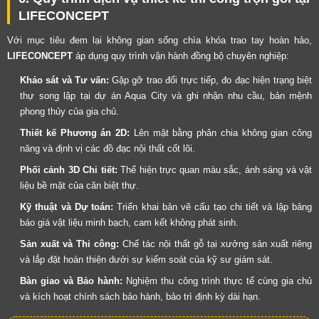
LIFECONCEPT
Với mục tiêu đem lại không gian sống chìa khóa trao tay hoàn hảo,
LIFECONCEPT
áp dụng quy trình vận hành đồng bộ chuyên nghiệp:
Khảo sát và Tư vấn:
Gặp gỡ trao đổi trực tiếp, đo đạc hiện trạng biệt
thự song lập tại dự án Aqua City và ghi nhận nhu cầu, bản mệnh
phong thủy của gia chủ.
Thiết kế Phương án 2D:
Lên mặt bằng phân chia không gian công
năng và định vị các đồ đạc nội thất cốt lõi.
Phối cảnh 3D Chi tiết:
Thể hiện trực quan màu sắc, ánh sáng và vật
liệu bề mặt của căn biệt thự.
Kỹ thuật và Dự toán:
Triển khai bản vẽ cấu tạo chi tiết và lập bảng
báo giá vật liệu minh bạch, cam kết không phát sinh.
Sản xuất và Thi công:
Chế tác nội thất gỗ tại xưởng sản xuất riêng
và lắp đặt hoàn thiện dưới sự kiểm soát của kỹ sư giám sát.
Bàn giao và Bảo hành:
Nghiệm thu công trình thực tế cùng gia chủ
và kích hoạt chính sách bảo hành, bảo trì định kỳ dài hạn.