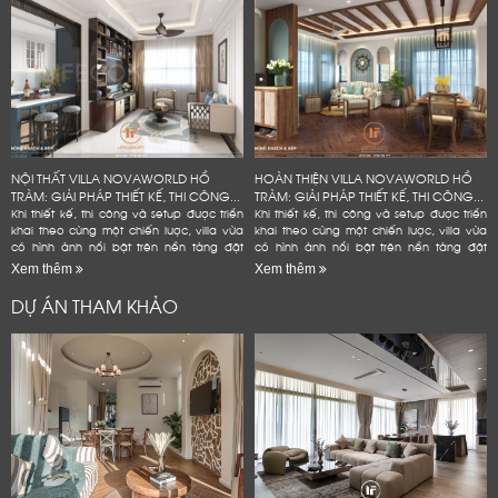
NỘI THẤT VILLA NOVAWORLD HỒ
HOÀN THIỆN VILLA NOVAWORLD HỒ
TRÀM: GIẢI PHÁP THIẾT KẾ, THI CÔNG...
TRÀM: GIẢI PHÁP THIẾT KẾ, THI CÔNG...
Khi thiết kế, thi công và setup được triển
Khi thiết kế, thi công và setup được triển
khai theo cùng một chiến lược, villa vừa
khai theo cùng một chiến lược, villa vừa
có hình ảnh nổi bật trên nền tảng đặt
có hình ảnh nổi bật trên nền tảng đặt
phòng, vừa bền hơn trong quá trình vận
phòng, vừa bền hơn trong quá trình vận
Xem thêm
Xem thêm
hành và hạn...
hành và hạn...
DỰ ÁN THAM KHẢO