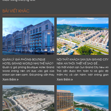
BÀI VIẾT KHÁC
QUẢN LÝ GIÁ PHÒNG BOUTIQUE
NỘI THẤT KHÁCH SẠN SUN GRAND CITY
HOTEL GRAND WORLD NHƯ THẾ NÀO?
NEW AN THỚI: THIẾT KẾ SAO ĐỂ...
Quản lý giá phòng Boutique Hotel Grand
Nội thất khách sạn Sun Grand City New An
World không nên chỉ dựa vào giá của
Thới cần được tính toán từ cả góc độ
khách sạn bên cạnh. Giá phòng cần thay
thẩm mỹ và vận hành. Một không gian
đổi theo mùa, ngày trong tuần và lượng
đẹp có thể tạo ấn tượng ban đầu. Tuy
Xem thêm
Xem thêm
phòng còn lại. Chủ khách sạn...
nhiên, khách sạn còn...
LỜI CẢM ƠN
LIFECONCEPT