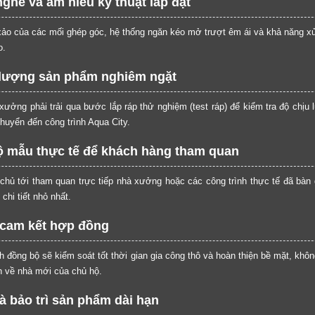
nghề và am hiểu kỹ thuật lắp đặt
 xảo của các mối ghép góc, hệ thống ngăn kéo mở trượt êm ái và khả năng xử
o.
t lượng sản phẩm nghiêm ngặt
 xưởng phải trải qua bước lắp ráp thử nghiệm (test ráp) để kiểm tra độ chịu
huyển đến công trình Aqua City.
 mẫu thực tế để khách hàng tham quan
 chủ tới tham quan trực tiếp nhà xưởng hoặc các công trình thực tế đã bà
chi tiết nhỏ nhất.
g cam kết hợp đồng
đồng bộ sẽ kiểm soát tốt thời gian gia công thô và hoàn thiện bề mặt, khôn
LỜI CẢM ƠN
 về nhà mới của chủ hộ.
LIFECONCEPT
à bảo trì sản phẩm dài hạn