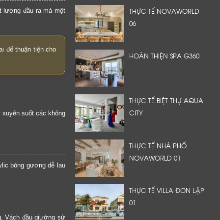
THỰC TẾ NOVAWORLD
ất lượng đầu ra mà một
06
i để thuận tiện cho
HOÀN THIỆN SPA G360
THỰC TẾ BIỆT THỰ AQUA
CITY
mỹ xuyên suốt các không
THỰC TẾ NHÀ PHỐ
NOVAWORLD 01
lic bóng gương dễ lau
THỰC TẾ VILLA ĐƠN LẬP
01
g. Vách đầu giường sử