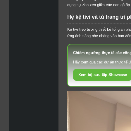
dụng sự đan xen giữa các nan gỗ ốp t
Hệ kệ tivi và tủ trang tr
Kệ tivi treo tường thiết kế tối giản 
ứng ánh sáng nhẹ nhàng vào ban đê
Chiêm ngưỡng thực tế các công 
Hãy xem qua các dự án thực tế đư
Xem bộ sưu tập Showcase