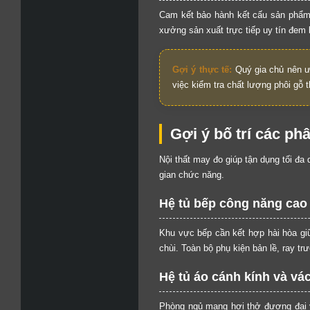
Cam kết bảo hành kết cấu sản phẩm t
xưởng sản xuất trực tiếp uy tín đem 
Gợi ý thực tế:
Quý gia chủ nên ư
việc kiểm tra chất lượng phôi gỗ 
Gợi ý bố trí các ph
Nội thất may đo giúp tận dụng tối đa
gian chức năng.
Hệ tủ bếp công năng cao
Khu vực bếp cần kết hợp hài hòa gi
chùi. Toàn bộ phụ kiện bản lề, ray t
Hệ tủ áo cánh kính và v
Phòng ngủ mang hơi thở đương đại 