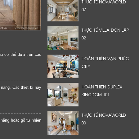
THỰC TẾ NOVAWORLD
07
THỰC TẾ VILLA ĐƠN LẬP
02
ủ có thể dựa trên các
HOÀN THIỆN VẠN PHÚC
CITY
HOÀN THIÊN DUPLEX
ăng. Các thiết bị này
KINGDOM 101
THỰC TẾ NOVAWORLD
hãng hoặc gỗ tự nhiên
03