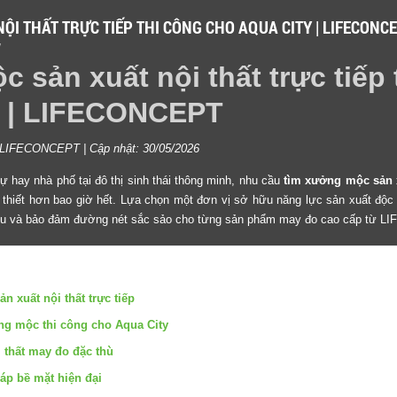
ỘI THẤT TRỰC TIẾP THI CÔNG CHO AQUA CITY | LIFECONC
M
 sản xuất nội thất trực tiếp 
y
| LIFECONCEPT
ất LIFECONCEPT | Cập nhật: 30/05/2026
hự hay nhà phố tại đô thị sinh thái thông minh, nhu cầu
tìm xưởng mộc sản xu
thiết hơn bao giờ hết. Lựa chọn một đơn vị sở hữu năng lực sản xuất độc lậ
liệu và bảo đảm đường nét sắc sảo cho từng sản phẩm may đo cao cấp từ 
 xuất nội thất trực tiếp
ởng mộc thi công cho Aqua City
i thất may đo đặc thù
háp bề mặt hiện đại