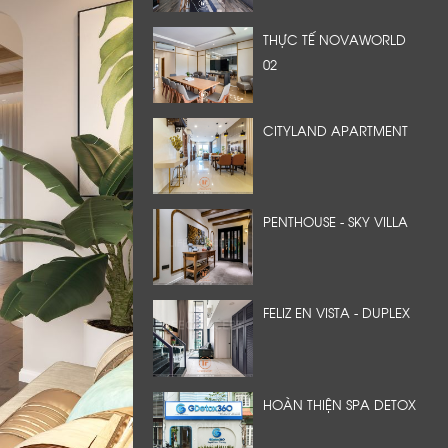
THỰC TẾ NOVAWORLD
02
CITYLAND APARTMENT
PENTHOUSE - SKY VILLA
FELIZ EN VISTA - DUPLEX
HOÀN THIỆN SPA DETOX