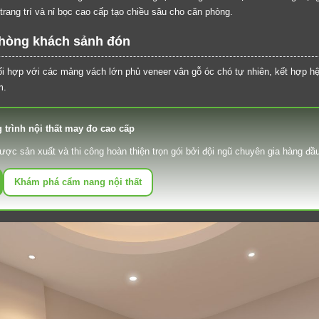
rang trí và nỉ bọc cao cấp tạo chiều sâu cho căn phòng.
í phòng khách sảnh đón
phối hợp với các mảng vách lớn phủ veneer vân gỗ óc chó tự nhiên, kết hợp hệ
m.
trình nội thất may đo cao cấp
ợc sản xuất và thi công hoàn thiện trọn gói bởi đội ngũ chuyên gia hàng đầu
Khám phá cẩm nang nội thất