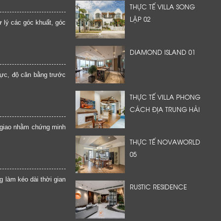
THỰC TẾ VILLA SONG
LẬP 02
 lý các góc khuất, góc
DIAMOND ISLAND 01
 lực, độ cân bằng trước
THỰC TẾ VILLA PHONG
CÁCH ĐỊA TRUNG HẢI
n giao nhằm chứng minh
THỰC TẾ NOVAWORLD
05
g làm kéo dài thời gian
RUSTIC RESIDENCE