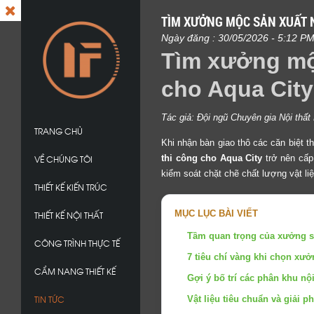
TÌM XƯỞNG MỘC SẢN XUẤT N
Ngày đăng : 30/05/2026 - 5:12 P
Tìm xưởng mộc
cho Aqua Cit
Tác giả: Đội ngũ Chuyên gia Nội th
TRANG CHỦ
Khi nhận bàn giao thô các căn biệt t
VỀ CHÚNG TÔI
thi công cho Aqua City
trở nên cấp 
kiểm soát chặt chẽ chất lượng vật 
THIẾT KẾ KIẾN TRÚC
MỤC LỤC BÀI VIẾT
THIẾT KẾ NỘI THẤT
Tầm quan trọng của xưởng sản
CÔNG TRÌNH THỰC TẾ
7 tiêu chí vàng khi chọn xư
CẨM NANG THIẾT KẾ
Gợi ý bố trí các phân khu nộ
TIN TỨC
Vật liệu tiêu chuẩn và giải p