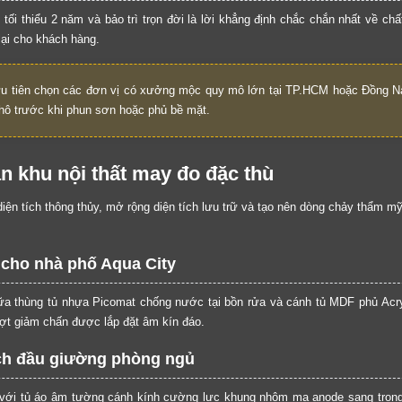
ối thiểu 2 năm và bảo trì trọn đời là lời khẳng định chắc chắn nhất về ch
Cảm ơn quý khách đã để lại thông tin.
lại cho khách hàng.
Chúng tôi sẽ liên hệ lại trong thời gian sớm nhất
u tiên chọn các đơn vị có xưởng mộc quy mô lớn tại TP.HCM hoặc Đồng Na
thô trước khi phun sơn hoặc phủ bề mặt.
ân khu nội thất may đo đặc thù
 diện tích thông thủy, mở rộng diện tích lưu trữ và tạo nên dòng chảy thẩm 
 cho nhà phố Aqua City
ữa thùng tủ nhựa Picomat chống nước tại bồn rửa và cánh tủ MDF phủ Acry
rượt giảm chấn được lắp đặt âm kín đáo.
ách đầu giường phòng ngủ
với tủ áo âm tường cánh kính cường lực khung nhôm mạ anode sang trọn