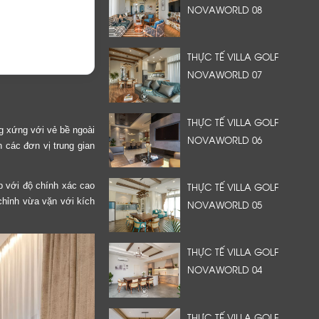
NOVAWORLD 08
THỰC TẾ VILLA GOLF
NOVAWORLD 07
THỰC TẾ VILLA GOLF
ng xứng với vẻ bề ngoài
NOVAWORLD 06
n các đơn vị trung gian
THỰC TẾ VILLA GOLF
p với độ chính xác cao
 chỉnh vừa vặn với kích
NOVAWORLD 05
THỰC TẾ VILLA GOLF
NOVAWORLD 04
THỰC TẾ VILLA GOLF