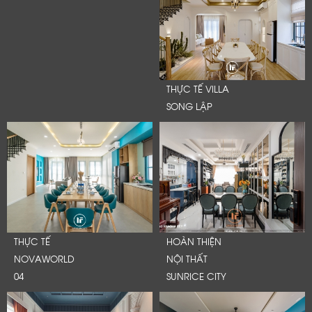
THỰC TẾ VILLA
SONG LẬP
THỰC TẾ
HOÀN THIỆN
NOVAWORLD
NỘI THẤT
04
SUNRICE CITY