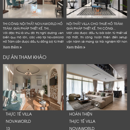
THI CÔNG NỘI THẤT NOVAWORLD HỒ
NỘI THẤT VILLA CHO THUÊ HỒ TRÀM:
TRÀM: GIẢI PHÁP THIẾT KẾ, THI...
GIẢI PHÁP THIẾT KẾ, THI CÔNG...
Với đặc thù là khu đô thị nghỉ dưỡng ven
Một villa được đầu tư bài bản từ thiết kế
biển quy mô lớn, các villa tại NovaWorld
nội thất, thi công hoàn thiện đến setup
Hồ Tràm cần được đầu tư đồng bộ từ thiết
vận hành sẽ mang lại trải nghiệm tốt hơn
kế nội thất, thi công hoàn thiện đến
cho khách lưu trú, đồng thời giúp chủ đầu
Xem thêm
Xem thêm
setup...
tư...
DỰ ÁN THAM KHẢO
THỰC TẾ VILLA
HOÀN THIỆN
NOVAWORLD
THỰC TẾ VILLA
13
NOVAWORLD