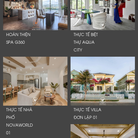
HOÀN THIỆN
THỰC TẾ BIỆT
SPA G360
THỰ AQUA
CITY
THỰC TẾ NHÀ
THỰC TẾ VILLA
PHỐ
ĐƠN LẬP 01
NOVAWORLD
01