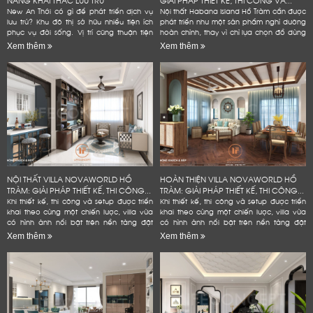
New An Thới có gì để phát triển dịch vụ
Nội thất Habana Island Hồ Tràm cần được
lưu trú? Khu đô thị sở hữu nhiều tiện ích
phát triển như một sản phẩm nghỉ dưỡng
phục vụ đời sống. Vị trí cũng thuận tiện
hoàn chỉnh, thay vì chỉ lựa chọn đồ dùng
kết nối các điểm đến tại Nam đảo. Đây
theo sở thích hoặc lấp đầy các khoảng
Xem thêm
Xem thêm
là...
trống trong...
NỘI THẤT VILLA NOVAWORLD HỒ
HOÀN THIỆN VILLA NOVAWORLD HỒ
TRÀM: GIẢI PHÁP THIẾT KẾ, THI CÔNG...
TRÀM: GIẢI PHÁP THIẾT KẾ, THI CÔNG...
Khi thiết kế, thi công và setup được triển
Khi thiết kế, thi công và setup được triển
khai theo cùng một chiến lược, villa vừa
khai theo cùng một chiến lược, villa vừa
có hình ảnh nổi bật trên nền tảng đặt
có hình ảnh nổi bật trên nền tảng đặt
phòng, vừa bền hơn trong quá trình vận
phòng, vừa bền hơn trong quá trình vận
Xem thêm
Xem thêm
hành và hạn...
hành và hạn...