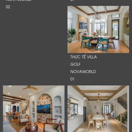
02
THỰC TẾ VILLA
GOLF
NOVAWORLD
01