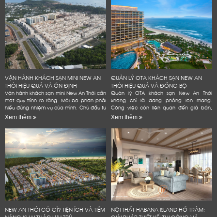
VẬN HÀNH KHÁCH SẠN MINI NEW AN
QUẢN LÝ OTA KHÁCH SẠN NEW AN
THỚI HIỆU QUẢ VÀ ỔN ĐỊNH
THỚI HIỆU QUẢ VÀ ĐỒNG BỘ
Vận hành khách sạn mini New An Thới cần
Quản lý OTA khách sạn New An Thới
một quy trình rõ ràng. Mỗi bộ phận phải
không chỉ là đăng phòng lên mạng.
hiểu đúng nhiệm vụ của mình. Chủ đầu tư
Công việc còn liên quan đến giá bán,
cũng cần kiểm soát phòng, giá bán và
tồn phòng và đánh giá. Một quy trình rõ
Xem thêm
Xem thêm
chi phí. Dữ liệu...
ràng giúp khách sạn giảm lỗi vận...
NEW AN THỚI CÓ GÌ? TIỆN ÍCH VÀ TIỀM
NỘI THẤT HABANA ISLAND HỒ TRÀM:
NĂNG KHAI THÁC LƯU TRÚ
GIẢI PHÁP THIẾT KẾ, THI CÔNG VÀ...