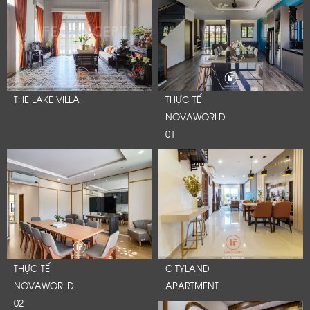
THE LAKE VILLA
THỰC TẾ
NOVAWORLD
01
THỰC TẾ
CITYLAND
NOVAWORLD
APARTMENT
02