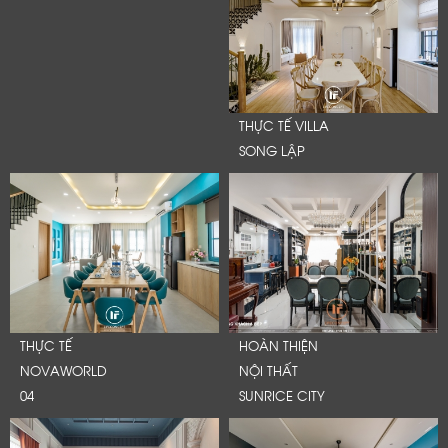
THỰC TẾ VILLA
SONG LẬP
THỰC TẾ
HOÀN THIỆN
NOVAWORLD
NỘI THẤT
04
SUNRICE CITY