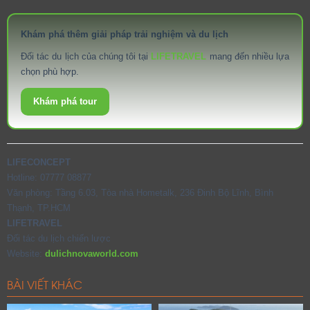
Khám phá thêm giải pháp trải nghiệm và du lịch
Đối tác du lịch của chúng tôi tại
LIFETRAVEL
mang đến nhiều lựa
chọn phù hợp.
Khám phá tour
LIFECONCEPT
Hotline: 07777 08877
Văn phòng: Tầng 6.03, Tòa nhà Hometalk, 236 Đinh Bộ Lĩnh, Bình
Thạnh, TP.HCM
LIFETRAVEL
Đối tác du lịch chiến lược
Website:
dulichnovaworld.com
BÀI VIẾT KHÁC