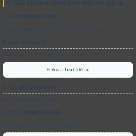
7 tiêu chí lựa chọn tour Mũi Né giá rẻ
1. Lịch trình tinh gọn
Ưu tiên các điểm đặc trưng, hạn chế di chuyển dư thừa.
2. Lưu trú hợp lý
Chọn không gian đủ tiện nghi, bố trí thông minh.
Hình ảnh: Lưu trú tối ưu
3. Chi phí minh bạch
Rõ ràng từng hạng mục chi tiêu.
4. Trải nghiệm bản địa
Khai thác ẩm thực và văn hóa địa phương.