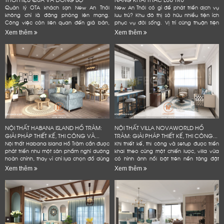
Quản lý OTA khách sạn New An Thới
New An Thới có gì để phát triển dịch vụ
không chỉ là đăng phòng lên mạng.
lưu trú? Khu đô thị sở hữu nhiều tiện ích
Công việc còn liên quan đến giá bán,
phục vụ đời sống. Vị trí cũng thuận tiện
tồn phòng và đánh giá. Một quy trình rõ
kết nối các điểm đến tại Nam đảo. Đây
Xem thêm
Xem thêm
ràng giúp khách sạn giảm lỗi vận...
là...
NỘI THẤT HABANA ISLAND HỒ TRÀM:
NỘI THẤT VILLA NOVAWORLD HỒ
GIẢI PHÁP THIẾT KẾ, THI CÔNG VÀ...
TRÀM: GIẢI PHÁP THIẾT KẾ, THI CÔNG...
Nội thất Habana Island Hồ Tràm cần được
Khi thiết kế, thi công và setup được triển
phát triển như một sản phẩm nghỉ dưỡng
khai theo cùng một chiến lược, villa vừa
hoàn chỉnh, thay vì chỉ lựa chọn đồ dùng
có hình ảnh nổi bật trên nền tảng đặt
theo sở thích hoặc lấp đầy các khoảng
phòng, vừa bền hơn trong quá trình vận
Xem thêm
Xem thêm
trống trong...
hành và hạn...