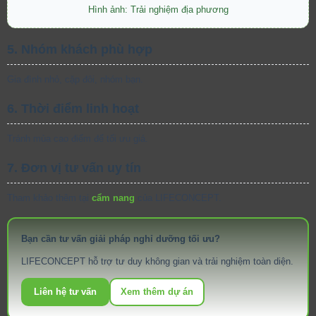
Hình ảnh: Trải nghiệm địa phương
5. Nhóm khách phù hợp
Gia đình nhỏ, cặp đôi, nhóm bạn.
6. Thời điểm linh hoạt
Tránh mùa cao điểm để tối ưu giá.
7. Đơn vị tư vấn uy tín
Tham khảo thêm tại
cẩm nang
của LIFECONCEPT.
Bạn cần tư vấn giải pháp nghỉ dưỡng tối ưu?
LIFECONCEPT hỗ trợ tư duy không gian và trải nghiệm toàn diện.
Liên hệ tư vấn
Xem thêm dự án