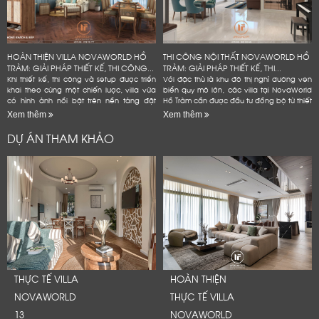
HOÀN THIỆN VILLA NOVAWORLD HỒ
THI CÔNG NỘI THẤT NOVAWORLD HỒ
TRÀM: GIẢI PHÁP THIẾT KẾ, THI CÔNG...
TRÀM: GIẢI PHÁP THIẾT KẾ, THI...
Khi thiết kế, thi công và setup được triển
Với đặc thù là khu đô thị nghỉ dưỡng ven
khai theo cùng một chiến lược, villa vừa
biển quy mô lớn, các villa tại NovaWorld
có hình ảnh nổi bật trên nền tảng đặt
Hồ Tràm cần được đầu tư đồng bộ từ thiết
phòng, vừa bền hơn trong quá trình vận
kế nội thất, thi công hoàn thiện đến
Xem thêm
Xem thêm
hành và hạn...
setup...
DỰ ÁN THAM KHẢO
THỰC TẾ VILLA
HOÀN THIỆN
NOVAWORLD
THỰC TẾ VILLA
13
NOVAWORLD