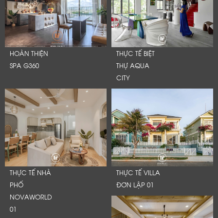
HOÀN THIỆN
THỰC TẾ BIỆT
SPA G360
THỰ AQUA
CITY
THỰC TẾ NHÀ
THỰC TẾ VILLA
PHỐ
ĐƠN LẬP 01
NOVAWORLD
01