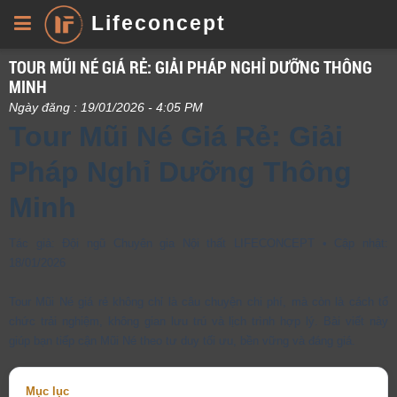
Lifeconcept
TOUR MŨI NÉ GIÁ RẺ: GIẢI PHÁP NGHỈ DƯỠNG THÔNG
MINH
Ngày đăng : 19/01/2026 - 4:05 PM
Tour Mũi Né Giá Rẻ: Giải
Pháp Nghỉ Dưỡng Thông
Minh
Tác giả: Đội ngũ Chuyên gia Nội thất LIFECONCEPT • Cập nhật:
18/01/2026
Tour Mũi Né giá rẻ không chỉ là câu chuyện chi phí, mà còn là cách tổ
chức trải nghiệm, không gian lưu trú và lịch trình hợp lý. Bài viết này
giúp bạn tiếp cận Mũi Né theo tư duy tối ưu, bền vững và đáng giá.
Mục lục