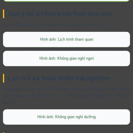
Gợi ý bố trí lịch trình theo khu vực
Phân bổ thời gian hợp lý giúp tour Mũi Né giá rẻ vẫn trọn vẹn.
Hình ảnh: Lịch trình tham quan
Hình ảnh: Không gian nghỉ ngơi
Lưu trú và hoàn thiện trải nghiệm
Không gian lưu trú nên ưu tiên thông thoáng, vật liệu bền và dễ bảo trì.
Tư duy này tương đồng với cách LIFECONCEPT thiết kế nội thất nghỉ
dưỡng.
Hình ảnh: Không gian nghỉ dưỡng