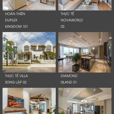
HOÀN THIÊN
THỰC TẾ
DUPLEX
NOVAWORLD
KINGDOM 101
03
THỰC TẾ VILLA
DIAMOND
SONG LẬP 02
ISLAND 01
LỜI CẢM ƠN
LIFECONCEPT