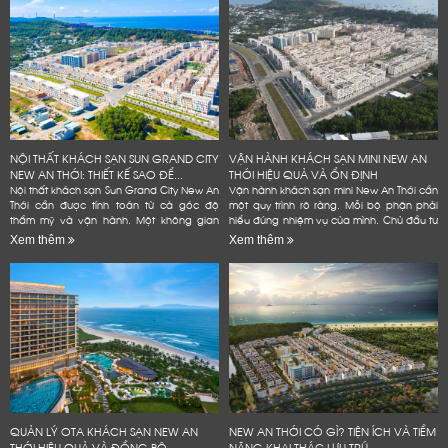
NỘI THẤT KHÁCH SẠN SUN GRAND CITY
VẬN HÀNH KHÁCH SẠN MINI NEW AN
NEW AN THỚI: THIẾT KẾ SAO ĐỂ...
THỚI HIỆU QUẢ VÀ ỔN ĐỊNH
Nội thất khách sạn Sun Grand City New An
Vận hành khách sạn mini New An Thới cần
Thới cần được tính toán từ cả góc độ
một quy trình rõ ràng. Mỗi bộ phận phải
thẩm mỹ và vận hành. Một không gian
hiểu đúng nhiệm vụ của mình. Chủ đầu tư
đẹp có thể tạo ấn tượng ban đầu. Tuy
cũng cần kiểm soát phòng, giá bán và
Xem thêm
Xem thêm
nhiên, khách sạn còn...
chi phí. Dữ liệu...
QUẢN LÝ OTA KHÁCH SẠN NEW AN
NEW AN THỚI CÓ GÌ? TIỆN ÍCH VÀ TIỀM
THỚI HIỆU QUẢ VÀ ĐỒNG BỘ
NĂNG KHAI THÁC LƯU TRÚ