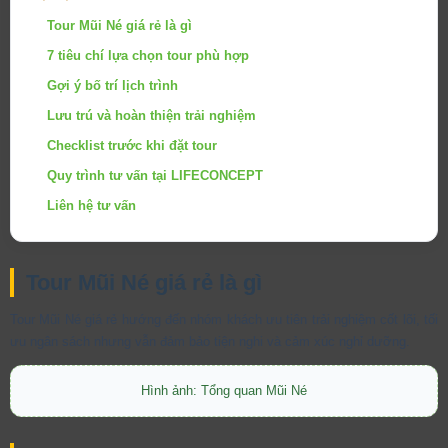
Tour Mũi Né giá rẻ là gì
7 tiêu chí lựa chọn tour phù hợp
Gợi ý bố trí lịch trình
Lưu trú và hoàn thiện trải nghiệm
Checklist trước khi đặt tour
Quy trình tư vấn tại LIFECONCEPT
Liên hệ tư vấn
Tour Mũi Né giá rẻ là gì
Tour Mũi Né giá rẻ hướng đến nhóm khách ưu tiên trải nghiệm cốt lõi, tối
ưu ngân sách nhưng vẫn đảm bảo tiện nghi và cảm xúc nghỉ dưỡng.
Hình ảnh: Tổng quan Mũi Né