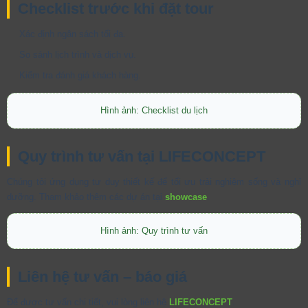
Checklist trước khi đặt tour
Xác định ngân sách tối đa.
So sánh lịch trình và dịch vụ.
Kiểm tra đánh giá khách hàng.
Hình ảnh: Checklist du lịch
Quy trình tư vấn tại LIFECONCEPT
Chúng tôi ứng dụng tư duy thiết kế để tối ưu trải nghiệm sống và nghỉ
dưỡng. Tham khảo thêm các dự án tại
showcase
.
Hình ảnh: Quy trình tư vấn
Liên hệ tư vấn – báo giá
Để được tư vấn chi tiết, vui lòng liên hệ
LIFECONCEPT
.