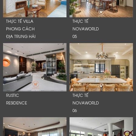
Cảm ơn quý khách đã để lại thông tin.
Chúng tôi sẽ liên hệ lại trong thời gian sớm nhất
THỰC TẾ VILLA
THỰC TẾ
PHONG CÁCH
NOVAWORLD
ĐỊA TRUNG HẢI
05
RUSTIC
THỰC TẾ
RESIDENCE
NOVAWORLD
06