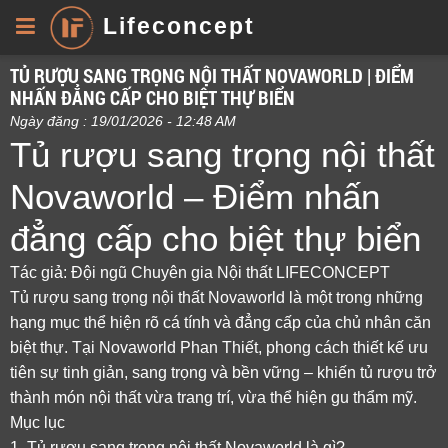
Lifeconcept
TỦ RƯỢU SANG TRỌNG NỘI THẤT NOVAWORLD | ĐIỂM
NHẤN ĐẲNG CẤP CHO BIỆT THỰ BIỂN
Ngày đăng : 19/01/2026 - 12:48 AM
Tủ rượu sang trọng nội thất
Novaworld – Điểm nhấn
đẳng cấp cho biệt thự biển
Tác giả: Đội ngũ Chuyên gia Nội thất LIFECONCEPT
Tủ rượu sang trọng nội thất Novaworld là một trong những
hạng mục thể hiện rõ cá tính và đẳng cấp của chủ nhân căn
biệt thự. Tại Novaworld Phan Thiết, phong cách thiết kế ưu
tiên sự tinh giản, sang trọng và bền vững – khiến tủ rượu trở
thành món nội thất vừa trang trí, vừa thể hiện gu thẩm mỹ.
Mục lục
1. Tủ rượu sang trọng nội thất Novaworld là gì?