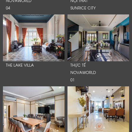
NOVAWORLD
NỘI THẤT
04
SUNRICE CITY
THE LAKE VILLA
THỰC TẾ
NOVAWORLD
01