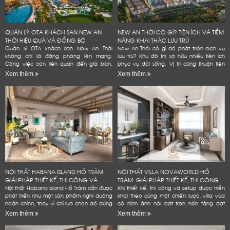
QUẢN LÝ OTA KHÁCH SẠN NEW AN
NEW AN THỚI CÓ GÌ? TIỆN ÍCH VÀ TIỀM
THỚI HIỆU QUẢ VÀ ĐỒNG BỘ
NĂNG KHAI THÁC LƯU TRÚ
Quản lý OTA khách sạn New An Thới
New An Thới có gì để phát triển dịch vụ
không chỉ là đăng phòng lên mạng.
lưu trú? Khu đô thị sở hữu nhiều tiện ích
Công việc còn liên quan đến giá bán,
phục vụ đời sống. Vị trí cũng thuận tiện
tồn phòng và đánh giá. Một quy trình rõ
kết nối các điểm đến tại Nam đảo. Đây
Xem thêm
Xem thêm
ràng giúp khách sạn giảm lỗi vận...
là...
NỘI THẤT HABANA ISLAND HỒ TRÀM:
NỘI THẤT VILLA NOVAWORLD HỒ
GIẢI PHÁP THIẾT KẾ, THI CÔNG VÀ...
TRÀM: GIẢI PHÁP THIẾT KẾ, THI CÔNG...
Nội thất Habana Island Hồ Tràm cần được
Khi thiết kế, thi công và setup được triển
phát triển như một sản phẩm nghỉ dưỡng
khai theo cùng một chiến lược, villa vừa
hoàn chỉnh, thay vì chỉ lựa chọn đồ dùng
có hình ảnh nổi bật trên nền tảng đặt
theo sở thích hoặc lấp đầy các khoảng
phòng, vừa bền hơn trong quá trình vận
Xem thêm
Xem thêm
trống trong...
hành và hạn...