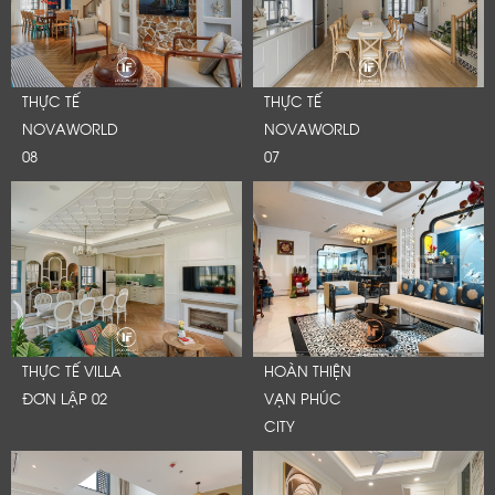
THỰC TẾ
THỰC TẾ
NOVAWORLD
NOVAWORLD
08
07
THỰC TẾ VILLA
HOÀN THIỆN
ĐƠN LẬP 02
VẠN PHÚC
CITY