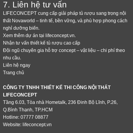
7. Liên hệ tư vấn
LIFECONCEPT cung cấp giải pháp tủ rượu sang trọng nội
thất Novaworld – tinh tế, bền vững, và phù hợp phong cách
nghỉ dưỡng biển.
Xem thêm dự án tại
lifeconcept.vn
.
Nhận tư vấn thiết kế tủ rượu cao cấp
Đội ngũ chuyên gia hỗ trợ concept – vật liệu – chi phí theo
nhu cầu.
Liên hệ ngay
Trang chủ
CÔNG TY TNHH THIẾT KẾ THI CÔNG NỘI THẤT
LIFECONCEPT
Tầng 6.03, Tòa nhà Hometalk, 236 Đinh Bộ Lĩnh, P.26,
Q.Bình Thạnh, TP.HCM
Hotline: 07777 08877
Website:
lifeconcept.vn