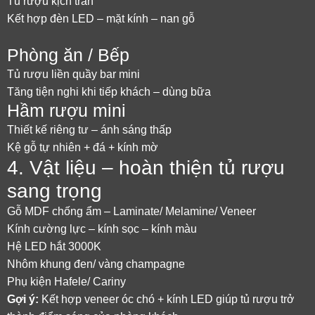
Tủ rượu kịch trần
Kết hợp đèn LED – mặt kính – nan gỗ
Phòng ăn / Bếp
Tủ rượu liền quầy bar mini
Tăng tiện nghi khi tiếp khách – dùng bữa
Hầm rượu mini
Thiết kế riêng tư – ánh sáng thấp
Kệ gỗ tự nhiên + đá + kính mờ
4. Vật liệu – hoàn thiện tủ rượu
sang trọng
Gỗ MDF chống ẩm – Laminate/ Melamine/ Veneer
Kính cường lực – kính sọc – kính màu
Hệ LED hắt 3000K
Nhôm khung đen/ vàng champagne
Phụ kiện Hafele/ Cariny
Gợi ý:
Kết hợp veneer óc chó + kính LED giúp tủ rượu trở