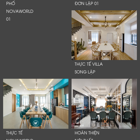
PHỐ
ĐƠN LẬP 01
NOVAWORLD
01
THỰC TẾ VILLA
SONG LẬP
THỰC TẾ
HOÀN THIỆN