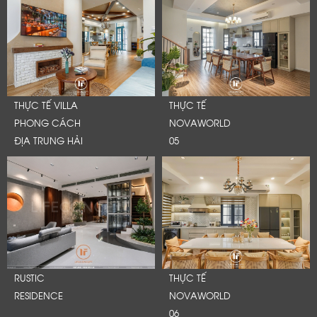
Cảm ơn quý khách đã để lại thông tin.
Chúng tôi sẽ liên hệ lại trong thời gian sớm nhất
THỰC TẾ VILLA
THỰC TẾ
PHONG CÁCH
NOVAWORLD
ĐỊA TRUNG HẢI
05
RUSTIC
THỰC TẾ
RESIDENCE
NOVAWORLD
06