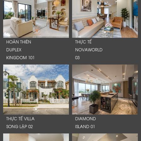
HOÀN THIÊN
THỰC TẾ
DUPLEX
NOVAWORLD
KINGDOM 101
03
LỜI CẢM ƠN
THỰC TẾ VILLA
DIAMOND
LIFECONCEPT
SONG LẬP 02
ISLAND 01