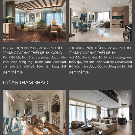
HOÀN THIỆN VILLA NOVAWORLD HỒ
THI CÔNG NỘI THẤT NOVAWORLD HỒ
TRÀM: GIẢI PHÁP THIẾT KẾ, THI CÔNG...
TRÀM: GIẢI PHÁP THIẾT KẾ, THI...
Khi thiết kế, thi công và setup được triển
Với đặc thù là khu đô thị nghỉ dưỡng ven
khai theo cùng một chiến lược, villa vừa
biển quy mô lớn, các villa tại NovaWorld
có hình ảnh nổi bật trên nền tảng đặt
Hồ Tràm cần được đầu tư đồng bộ từ thiết
phòng, vừa bền hơn trong quá trình vận
kế nội thất, thi công hoàn thiện đến
Xem thêm
Xem thêm
hành và hạn...
setup...
DỰ ÁN THAM KHẢO