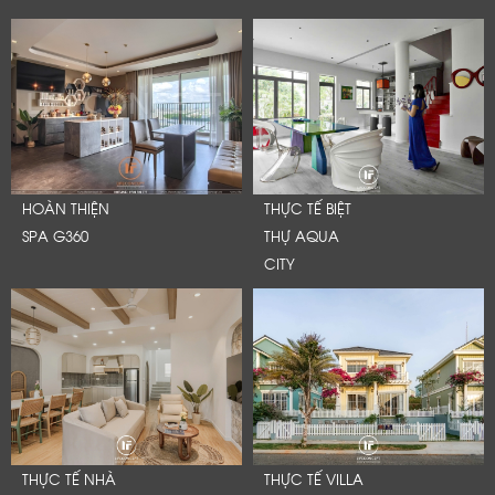
HOÀN THIỆN
THỰC TẾ BIỆT
SPA G360
THỰ AQUA
CITY
THỰC TẾ NHÀ
THỰC TẾ VILLA