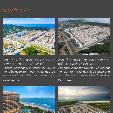
BÀI VIẾT KHÁC
NỘI THẤT KHÁCH SẠN SUN GRAND CITY
VẬN HÀNH KHÁCH SẠN MINI NEW AN
NEW AN THỚI: THIẾT KẾ SAO ĐỂ...
THỚI HIỆU QUẢ VÀ ỔN ĐỊNH
Nội thất khách sạn Sun Grand City New An
Vận hành khách sạn mini New An Thới cần
Thới cần được tính toán từ cả góc độ
một quy trình rõ ràng. Mỗi bộ phận phải
thẩm mỹ và vận hành. Một không gian
hiểu đúng nhiệm vụ của mình. Chủ đầu tư
đẹp có thể tạo ấn tượng ban đầu. Tuy
cũng cần kiểm soát phòng, giá bán và
Xem thêm
Xem thêm
nhiên, khách sạn còn...
chi phí. Dữ liệu...