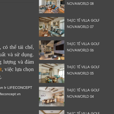
NOVAWORLD 08
THỰC TẾ VILLA GOLF
NOVAWORLD 07
THỰC TẾ VILLA GOLF
 có thể tái chế,
NOVAWORLD 06
uất và sử dụng.
ng lượng và đảm
THỰC TẾ VILLA GOLF
t
, việc lựa chọn
NOVAWORLD 05
.
THỰC TẾ VILLA GOLF
NOVAWORLD 04
THỰC TẾ VILLA GOLF