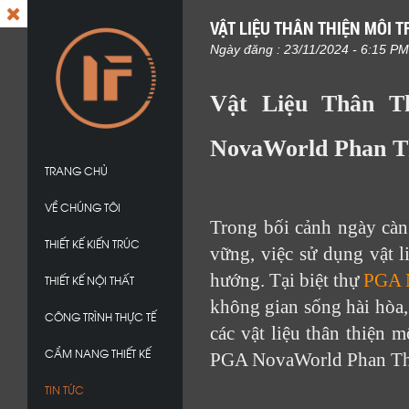
VẬT LIỆU THÂN THIỆN MÔI 
Ngày đăng : 23/11/2024 - 6:15 PM
Vật Liệu Thân T
NovaWorld Phan T
TRANG CHỦ
VỀ CHÚNG TÔI
Trong bối cảnh ngày càn
THIẾT KẾ KIẾN TRÚC
vững, việc sử dụng vật l
hướng. Tại biệt thự
PGA 
THIẾT KẾ NỘI THẤT
không gian sống hài hòa, 
CÔNG TRÌNH THỰC TẾ
các vật liệu thân thiện m
CẨM NANG THIẾT KẾ
PGA NovaWorld Phan Th
TIN TỨC