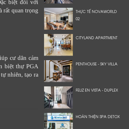
c biệt đối với
à rất quan trọng
THỰC TẾ NOVAWORLD
02
CITYLAND APARTMENT
giúp cư dân cảm
PENTHOUSE - SKY VILLA
ăn biệt thự PGA
tự nhiên, tạo ra
FELIZ EN VISTA - DUPLEX
HOÀN THIỆN SPA DETOX