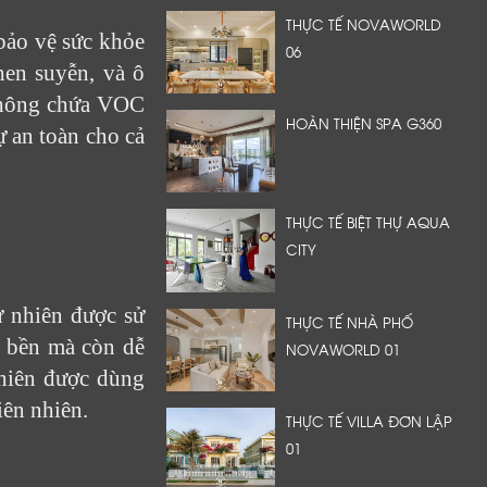
THỰC TẾ NOVAWORLD
bảo vệ sức khỏe
06
hen suyễn, và ô
không chứa VOC
HOÀN THIỆN SPA G360
ự an toàn cho cả
THỰC TẾ BIỆT THỰ AQUA
CITY
ự nhiên được sử
THỰC TẾ NHÀ PHỐ
ỉ bền mà còn dễ
NOVAWORLD 01
nhiên được dùng
iên nhiên.
THỰC TẾ VILLA ĐƠN LẬP
01