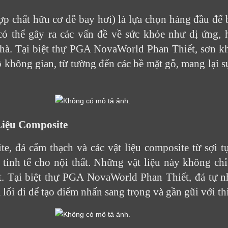
Cảm ơn quý khách đã để lại thông tin.
 chất hữu cơ dễ bay hơi) là lựa chọn hàng đầu để 
Chúng tôi sẽ liên hệ lại trong thời gian sớm nhất
ó thể gây ra các vấn đề về sức khỏe như dị ứng, 
nhà. Tại biệt thự PGA NovaWorld Phan Thiết, sơn 
 không gian, từ tường đến các bề mặt gỗ, mang lại s
Liệu Composite
te, đá cẩm thạch và các vật liệu composite từ sợi t
tinh tế cho nội thất. Những vật liệu này không ch
ết. Tại biệt thự PGA NovaWorld Phan Thiết, đá tự 
 lối đi để tạo điểm nhấn sang trọng và gần gũi với th