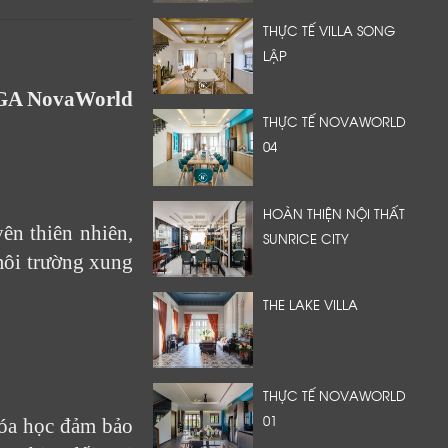
THỰC TẾ VILLA SONG
LẬP
PGA NovaWorld
THỰC TẾ NOVAWORLD
04
HOÀN THIỆN NỘI THẤT
yên thiên nhiên,
SUNRICE CITY
 môi trường xung
THE LAKE VILLA
THỰC TẾ NOVAWORLD
01
hóa học đảm bảo