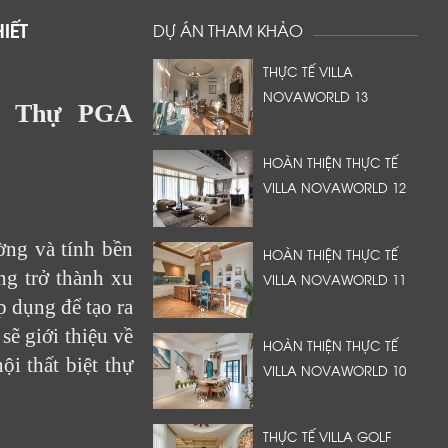
HIẾT
DỰ ÁN THAM KHẢO
THỰC TẾ VILLA
NOVAWORLD 13
ệt Thự PGA
HOÀN THIỆN THỰC TẾ
VILLA NOVAWORLD 12
ờng và tính bền
HOÀN THIỆN THỰC TẾ
ang trở thành xu
VILLA NOVAWORLD 11
p dụng để tạo ra
sẽ giới thiệu về
HOÀN THIỆN THỰC TẾ
ội thất biệt thự
VILLA NOVAWORLD 10
THỰC TẾ VILLA GOLF