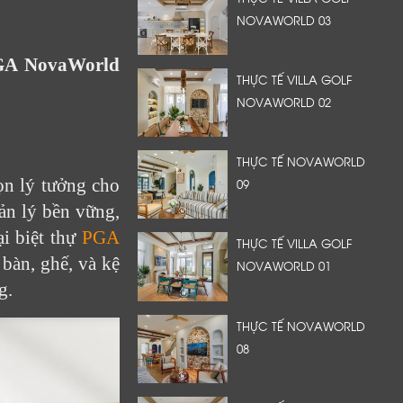
NOVAWORLD 03
PGA NovaWorld
THỰC TẾ VILLA GOLF
NOVAWORLD 02
THỰC TẾ NOVAWORLD
ọn lý tưởng cho
09
ản lý bền vững,
ại biệt thự
PGA
THỰC TẾ VILLA GOLF
 bàn, ghế, và kệ
NOVAWORLD 01
g.
THỰC TẾ NOVAWORLD
08