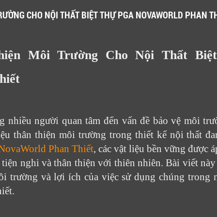
TRƯỜNG CHO NỘI THẤT BIỆT THỰ PGA NOVAWORLD PHAN T
hiện Môi Trường Cho Nội Thất Bi
hiết
g nhiều người quan tâm đến vấn đề bảo vệ môi trư
iệu thân thiện môi trường trong thiết kế nội thất đ
NovaWorld Phan Thiết
, các vật liệu bền vững được á
tiện nghi và thân thiện với thiên nhiên. Bài viết này 
ôi trường và lợi ích của việc sử dụng chúng trong n
iết.