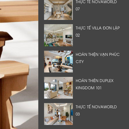
THỰC TẾ NOVAWORLD
07
THỰC TẾ VILLA ĐƠN LẬP
02
HOÀN THIỆN VẠN PHÚC
CITY
HOÀN THIÊN DUPLEX
KINGDOM 101
THỰC TẾ NOVAWORLD
03