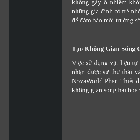
không gây ô nhiễm khôn
những gia đình có trẻ nhỏ
để đảm bảo môi trường s
Tạo Không Gian Sống G
Việc sử dụng vật liệu tự
nhận được sự thư thái v
NovaWorld Phan Thiết đượ
không gian sống hài hòa 