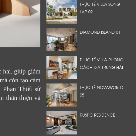
THỰC TẾ VILLA SONG
LẬP 02
DIAMOND ISLAND 01
THỰC TẾ VILLA PHONG
CÁCH ĐỊA TRUNG HẢI
 hại, giúp giảm
 mà còn tạo cảm
THỰC TẾ NOVAWORLD
d Phan Thiết sử
05
n thân thiện và
RUSTIC RESIDENCE