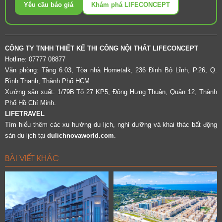
Yêu cầu báo giá
Khám phá LIFECONCEPT
CÔNG TY TNHH THIẾT KẾ THI CÔNG NỘI THẤT LIFECONCEPT
Hotline: 07777 08877
Văn phòng: Tầng 6.03, Tòa nhà Hometalk, 236 Đinh Bộ Lĩnh, P.26, Q.
Bình Thạnh, Thành Phố HCM.
Xưởng sản xuất: 1/79B Tổ 27 KP5, Đông Hưng Thuận, Quận 12, Thành
Phố Hồ Chí Minh.
LIFETRAVEL
Tìm hiểu thêm các xu hướng du lịch, nghỉ dưỡng và khai thác bất động
sản du lịch tại
dulichnovaworld.com
.
BÀI VIẾT KHÁC