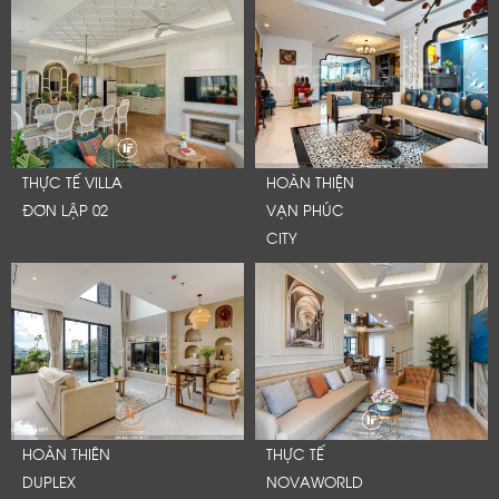
THỰC TẾ VILLA
HOÀN THIỆN
ĐƠN LẬP 02
VẠN PHÚC
CITY
HOÀN THIÊN
THỰC TẾ
DUPLEX
NOVAWORLD