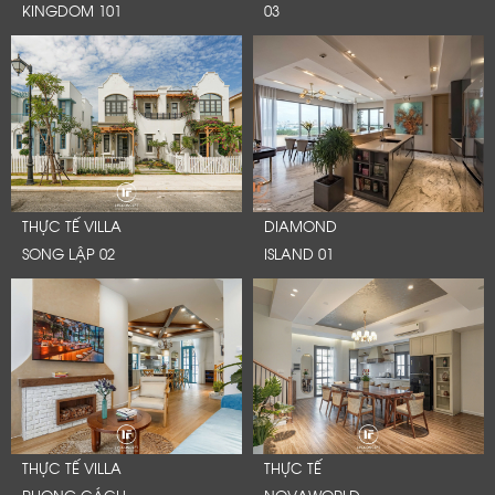
KINGDOM 101
03
THỰC TẾ VILLA
DIAMOND
SONG LẬP 02
ISLAND 01
THỰC TẾ VILLA
THỰC TẾ