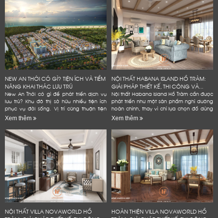
NEW AN THỚI CÓ GÌ? TIỆN ÍCH VÀ TIỀM
NỘI THẤT HABANA ISLAND HỒ TRÀM:
NĂNG KHAI THÁC LƯU TRÚ
GIẢI PHÁP THIẾT KẾ, THI CÔNG VÀ...
New An Thới có gì để phát triển dịch vụ
Nội thất Habana Island Hồ Tràm cần được
lưu trú? Khu đô thị sở hữu nhiều tiện ích
phát triển như một sản phẩm nghỉ dưỡng
phục vụ đời sống. Vị trí cũng thuận tiện
hoàn chỉnh, thay vì chỉ lựa chọn đồ dùng
kết nối các điểm đến tại Nam đảo. Đây
theo sở thích hoặc lấp đầy các khoảng
Xem thêm
Xem thêm
là...
trống trong...
NỘI THẤT VILLA NOVAWORLD HỒ
HOÀN THIỆN VILLA NOVAWORLD HỒ