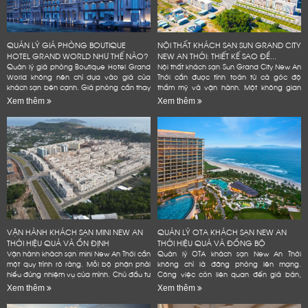
QUẢN LÝ GIÁ PHÒNG BOUTIQUE
NỘI THẤT KHÁCH SẠN SUN GRAND CITY
HOTEL GRAND WORLD NHƯ THẾ NÀO?
NEW AN THỚI: THIẾT KẾ SAO ĐỂ...
Quản lý giá phòng Boutique Hotel Grand
Nội thất khách sạn Sun Grand City New An
World không nên chỉ dựa vào giá của
Thới cần được tính toán từ cả góc độ
khách sạn bên cạnh. Giá phòng cần thay
thẩm mỹ và vận hành. Một không gian
đổi theo mùa, ngày trong tuần và lượng
đẹp có thể tạo ấn tượng ban đầu. Tuy
Xem thêm
Xem thêm
phòng còn lại. Chủ khách sạn...
nhiên, khách sạn còn...
VẬN HÀNH KHÁCH SẠN MINI NEW AN
QUẢN LÝ OTA KHÁCH SẠN NEW AN
THỚI HIỆU QUẢ VÀ ỔN ĐỊNH
THỚI HIỆU QUẢ VÀ ĐỒNG BỘ
Vận hành khách sạn mini New An Thới cần
Quản lý OTA khách sạn New An Thới
một quy trình rõ ràng. Mỗi bộ phận phải
không chỉ là đăng phòng lên mạng.
hiểu đúng nhiệm vụ của mình. Chủ đầu tư
Công việc còn liên quan đến giá bán,
cũng cần kiểm soát phòng, giá bán và
tồn phòng và đánh giá. Một quy trình rõ
Xem thêm
Xem thêm
chi phí. Dữ liệu...
ràng giúp khách sạn giảm lỗi vận...