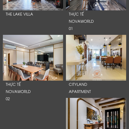
THE LAKE VILLA
THỰC TẾ
NOVAWORLD
01
THỰC TẾ
CITYLAND
NOVAWORLD
APARTMENT
02