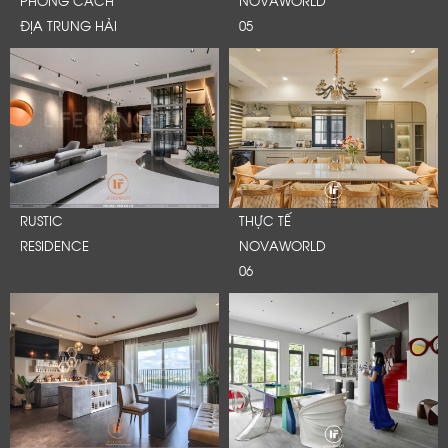
PHONG CÁCH
NOVAWORLD
ĐỊA TRUNG HẢI
05
RUSTIC
THỰC TẾ
RESIDENCE
NOVAWORLD
06