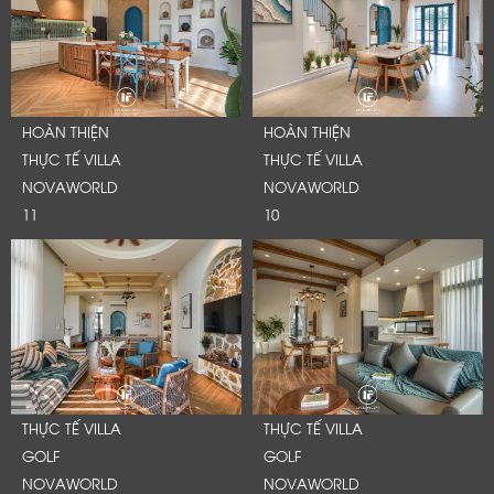
HOÀN THIỆN
HOÀN THIỆN
THỰC TẾ VILLA
THỰC TẾ VILLA
NOVAWORLD
NOVAWORLD
11
10
LỜI CẢM ƠN
THỰC TẾ VILLA
THỰC TẾ VILLA
LIFECONCEPT
GOLF
GOLF
NOVAWORLD
NOVAWORLD