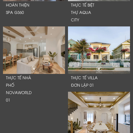
HOÀN THIỆN
THỰC TẾ BIỆT
SPA G360
THỰ AQUA
CITY
THỰC TẾ NHÀ
THỰC TẾ VILLA
PHỐ
ĐƠN LẬP 01
NOVAWORLD
01