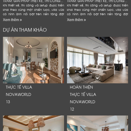
TRÀM: GIẢI PHÁP THIẾT KẾ, THI CÔNG...
TRÀM: GIẢI PHÁP THIẾT KẾ, THI CÔNG...
Khi thiết kế, thi công và setup được triển
Khi thiết kế, thi công và setup được triển
khai theo cùng một chiến lược, villa vừa
khai theo cùng một chiến lược, villa vừa
có hình ảnh nổi bật trên nền tảng đặt
có hình ảnh nổi bật trên nền tảng đặt
phòng, vừa bền hơn trong quá trình vận
phòng, vừa bền hơn trong quá trình vận
Xem thêm
Xem thêm
hành và hạn...
hành và hạn...
DỰ ÁN THAM KHẢO
THỰC TẾ VILLA
HOÀN THIỆN
NOVAWORLD
THỰC TẾ VILLA
13
NOVAWORLD
12