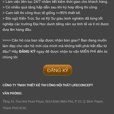
> Làm việc liên tục 24/7 nhằm tiết kiệm thời gian cho khách hàng.
> Có nhiều quà tặng hấp dẫn sau khi ký hợp đồng thi công.
> Cam kết thi công thực tế giống >=95% thiết kế.
> Đội ngũ Kiến Trúc Sư và Kỹ Sư giàu kinh nghiệm đã từng tốt 
nghiệp các trường Đại Học danh tiếng nên sự tinh tế và tỉ mỉ được 
đưa lên hàng đầu.
>>>> Căn hộ của bạn sắp được nhận bàn giao? Bạn đang muốn 
LỜI CẢM ƠN
làm đẹp cho căn hộ mới của mình mà không biết phải bắt đầu từ 
đâu? Hãy 
ĐĂNG KÝ
 ngay để được nhận tư vấn MIỄN PHÍ đến từ 
LIFECONCEPT
chúng tôi.
ĐĂNG KÝ
Cảm ơn quý khách đã để lại thông tin.
Chúng tôi sẽ liên hệ lại trong thời gian sớm nhất
CÔNG TY TNHH THIẾT KẾ THI CÔNG NỘI THẤT LIFECONCEPT
VĂN PHÒNG:
Tầng 24, Tòa nhà Pearl Plaza, 561A Điện Biên Phủ, P. 25, Q. Bình Thạnh,
Thành Phố HCM.