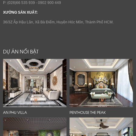
P: (028)66 535 939 - 0902 900 449
XƯỞNG SẢN XUẤT:
36/3Z Ấp Hậu Lân, Xã Bà Điểm, Huyện Hóc Môn, Thành Phố HCM.
DỰ ÁN NỔI BẬT
AN PHU VILLA
PENTHOUSE THE PEAK