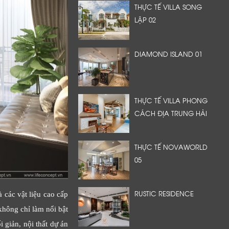
THỰC TẾ VILLA SONG
LẬP 02
DIAMOND ISLAND 01
THỰC TẾ VILLA PHONG
CÁCH ĐỊA TRUNG HẢI
THỰC TẾ NOVAWORLD
05
RUSTIC RESIDENCE
 các vật liệu cao cấp
không chỉ làm nổi bật
 giản, nội thất dự án