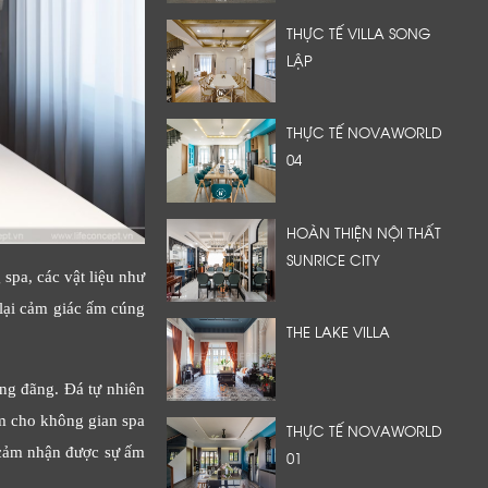
THỰC TẾ VILLA SONG
LẬP
THỰC TẾ NOVAWORLD
04
HOÀN THIỆN NỘI THẤT
SUNRICE CITY
spa, các vật liệu như
 lại cảm giác ấm cúng
THE LAKE VILLA
áng đãng. Đá tự nhiên
àm cho không gian spa
THỰC TẾ NOVAWORLD
 cảm nhận được sự ấm
01