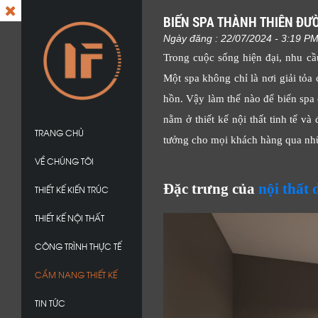
BIẾN SPA THÀNH THIÊN ĐƯ
Ngày đăng : 22/07/2024 - 3:19 P
Trong cuộc sống hiện đại, nhu cầ
Một spa không chỉ là nơi giải tỏa
hồn. Vậy làm thế nào để biến spa 
nằm ở thiết kế nội thất tinh tế v
TRANG CHỦ
tưởng cho mọi khách hàng qua nhữn
VỀ CHÚNG TÔI
Đặc trưng của
nội thất
THIẾT KẾ KIẾN TRÚC
THIẾT KẾ NỘI THẤT
CÔNG TRÌNH THỰC TẾ
CẨM NANG THIẾT KẾ
TIN TỨC