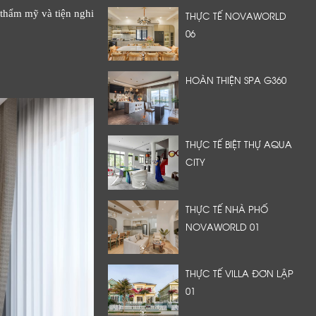
 thẩm mỹ và tiện nghi
THỰC TẾ NOVAWORLD
06
HOÀN THIỆN SPA G360
THỰC TẾ BIỆT THỰ AQUA
CITY
THỰC TẾ NHÀ PHỐ
NOVAWORLD 01
THỰC TẾ VILLA ĐƠN LẬP
01