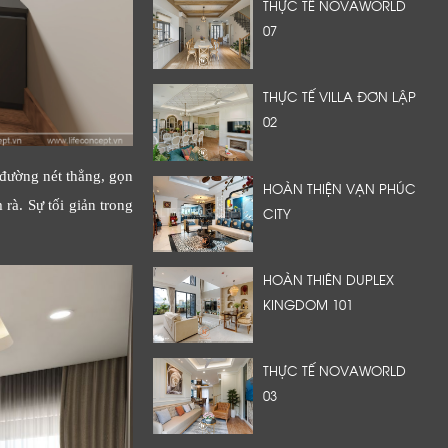
THỰC TẾ NOVAWORLD
07
THỰC TẾ VILLA ĐƠN LẬP
02
 đường nét thẳng, gọn
HOÀN THIỆN VẠN PHÚC
rà. Sự tối giản trong
CITY
HOÀN THIÊN DUPLEX
KINGDOM 101
THỰC TẾ NOVAWORLD
03