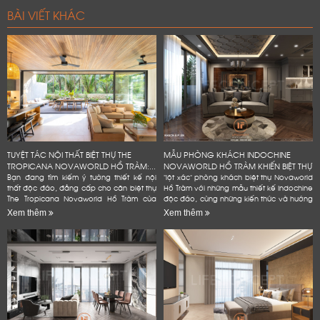
BÀI VIẾT KHÁC
TUYỆT TÁC NỘI THẤT BIỆT THỰ THE
MẪU PHÒNG KHÁCH INDOCHINE
TROPICANA NOVAWORLD HỒ TRÀM:...
NOVAWORLD HỒ TRÀM KHIẾN BIỆT THỰ
Bạn đang tìm kiếm ý tưởng thiết kế nội
"lột xác" phòng khách biệt thự Novaworld
thất độc đáo, đẳng cấp cho căn biệt thự
Hồ Tràm với những mẫu thiết kế Indochine
The Tropicana Novaworld Hồ Tràm của
độc đáo, cùng những kiến thức và hướng
mình? Hãy để Lifeconcept đồng hành
dẫn chi tiết, dễ dàng áp dụng. Bạn
Xem thêm
Xem thêm
cùng bạn! Chúng tôi không...
không cần phải là...