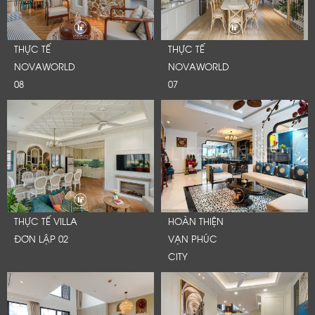
THỰC TẾ
THỰC TẾ
NOVAWORLD
NOVAWORLD
08
07
THỰC TẾ VILLA
HOÀN THIỆN
ĐƠN LẬP 02
VẠN PHÚC
CITY