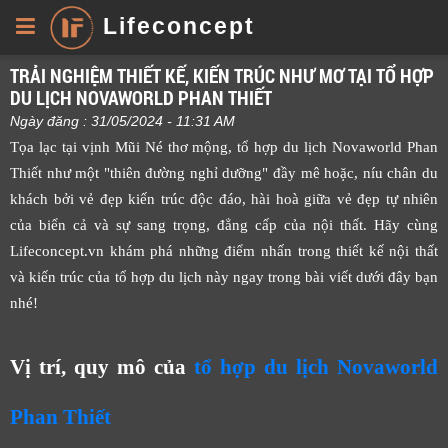
Lifeconcept
TRẢI NGHIỆM THIẾT KẾ, KIẾN TRÚC NHƯ MƠ TẠI TỔ HỢP
DU LỊCH NOVAWORLD PHAN THIẾT
Ngày đăng : 31/05/2024 - 11:31 AM
Tọa lạc tại vịnh Mũi Né thơ mộng, tổ hợp du lịch Novaworld Phan
Thiết như một "thiên đường nghỉ dưỡng" đầy mê hoặc, níu chân du
khách bởi vẻ đẹp kiến trúc độc đáo, hài hoà giữa vẻ đẹp tự nhiên
của biển cả và sự sang trọng, đẳng cấp của nội thất. Hãy cùng
Lifeconcept.vn khám phá những điểm nhấn trong thiết kế nội thất
và kiến trúc của tổ hợp du lịch này ngay trong bài viết dưới đây bạn
nhé!
Vị trí, quy mô của
tổ hợp du lịch Novaworld
Phan Thiết