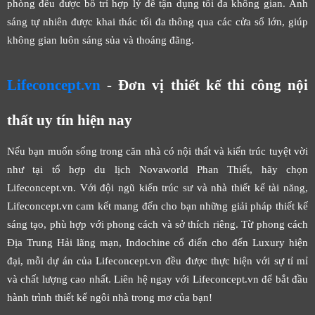
phòng đều được bố trí hợp lý để tận dụng tối đa không gian. Ánh
sáng tự nhiên được khai thác tối đa thông qua các cửa sổ lớn, giúp
không gian luôn sáng sủa và thoáng đãng.
Lifeconcept.vn
- Đơn vị thiết kế thi công nội
thất uy tín hiện nay
Nếu bạn muốn sống trong căn nhà có nội thất và kiến trúc tuyệt vời
như tại tổ hợp du lịch Novaworld Phan Thiết, hãy chọn
Lifeconcept.vn. Với đội ngũ kiến trúc sư và nhà thiết kế tài năng,
Lifeconcept.vn cam kết mang đến cho bạn những giải pháp thiết kế
sáng tạo, phù hợp với phong cách và sở thích riêng. Từ phong cách
Địa Trung Hải lãng mạn, Indochine cổ điển cho đến Luxury hiện
đại, mỗi dự án của Lifeconcept.vn đều được thực hiện với sự tỉ mỉ
và chất lượng cao nhất. Liên hệ ngay với Lifeconcept.vn để bắt đầu
hành trình thiết kế ngôi nhà trong mơ của bạn!