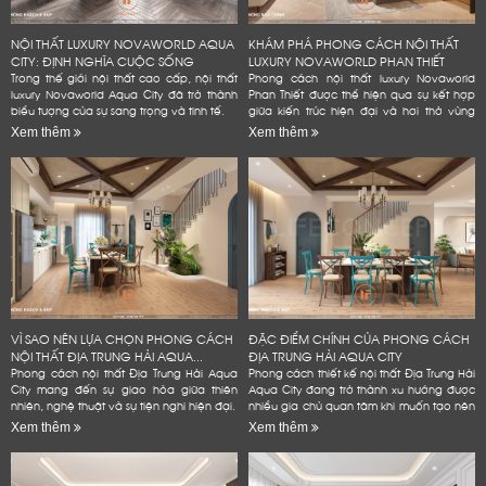
NỘI THẤT LUXURY NOVAWORLD AQUA
KHÁM PHÁ PHONG CÁCH NỘI THẤT
CITY: ĐỊNH NGHĨA CUỘC SỐNG
LUXURY NOVAWORLD PHAN THIẾT
ĐẲNG...
Trong thế giới nội thất cao cấp, nội thất
Phong cách nội thất luxury Novaworld
luxury Novaworld Aqua City đã trở thành
Phan Thiết được thể hiện qua sự kết hợp
biểu tượng của sự sang trọng và tinh tế.
giữa kiến trúc hiện đại và hơi thở vùng
biển.
Xem thêm
Xem thêm
VÌ SAO NÊN LỰA CHỌN PHONG CÁCH
ĐẶC ĐIỂM CHÍNH CỦA PHONG CÁCH
NỘI THẤT ĐỊA TRUNG HẢI AQUA...
ĐỊA TRUNG HẢI AQUA CITY
Phong cách nội thất Địa Trung Hải Aqua
Phong cách thiết kế nội thất Địa Trung Hải
City mang đến sự giao hòa giữa thiên
Aqua City đang trở thành xu hướng được
nhiên, nghệ thuật và sự tiện nghi hiện đại.
nhiều gia chủ quan tâm khi muốn tạo nên
không gian sống đẳng cấp
Xem thêm
Xem thêm