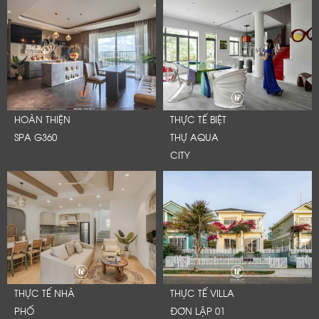
HOÀN THIỆN
THỰC TẾ BIỆT
SPA G360
THỰ AQUA
CITY
THỰC TẾ NHÀ
THỰC TẾ VILLA
PHỐ
ĐƠN LẬP 01