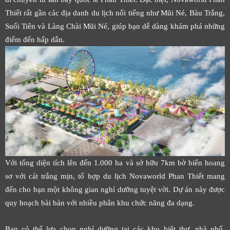
Thiết rất gần các địa danh du lịch nổi tiếng như Mũi Né, Bàu Trắng,
Suối Tiên và Làng Chài Mũi Né, giúp bạn dễ dàng khám phá những
điểm đến hấp dẫn.
Với tổng diện tích lên đến 1.000 ha và sở hữu 7km bờ biển hoang
sơ với cát trắng mịn, tổ hợp du lịch Novaworld Phan Thiết mang
đến cho bạn một không gian nghỉ dưỡng tuyệt vời. Dự án này được
quy hoạch bài bản với nhiều phân khu chức năng đa dạng.
Bạn có thể lựa chọn nghỉ dưỡng tại các khu biệt thự, nhà phố,