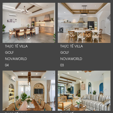
Cảm ơn quý khách đã để lại thông tin.
Chúng tôi sẽ liên hệ lại trong thời gian sớm nhất
THỰC TẾ VILLA
THỰC TẾ VILLA
GOLF
GOLF
NOVAWORLD
NOVAWORLD
04
03