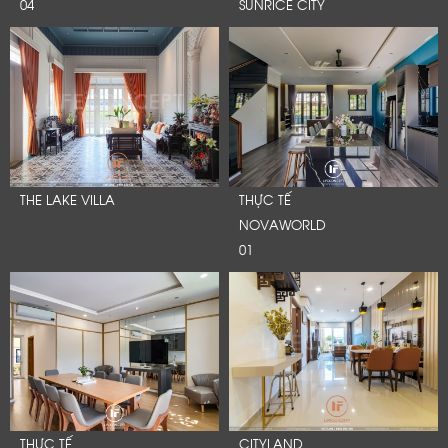
04
SUNRICE CITY
THE LAKE VILLA
THỰC TẾ
NOVAWORLD
01
THỰC TẾ
CITYLAND