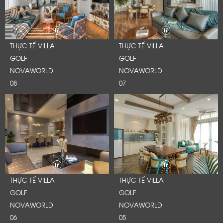
THỰC TẾ VILLA
THỰC TẾ VILLA
GOLF
GOLF
NOVAWORLD
NOVAWORLD
08
07
LỜI CẢM ƠN
THỰC TẾ VILLA
THỰC TẾ VILLA
GOLF
GOLF
LIFECONCEPT
NOVAWORLD
NOVAWORLD
06
05