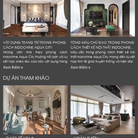
VẬT DỤNG TRANG TRÍ TRONG PHONG
TÔNG MÀU CHỦ ĐẠO TRONG PHONG
CÁCH INDOCHINE AQUA CITY
CÁCH THIẾT KẾ NỘI THẤT INDOCHINE...
Những căn nhà theo phong cách
Màu sắc trong phong cách thiết kế nội
Indochine Aqua City thường nổi bật với sự
thất Indochine Aqua City mang đến sự kết
kết hợp khéo léo của các vật dụng trang
hợp tinh tế giữa truyền thống và hiện đại.
trí mang đậm dấu ấn văn hóa Đông
Xem thêm
Xem thêm
Dương
DỰ ÁN THAM KHẢO