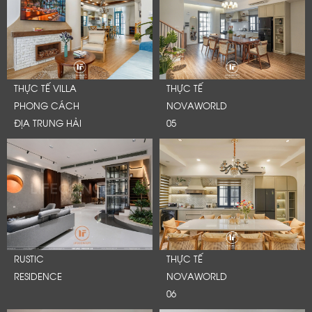
THỰC TẾ VILLA
THỰC TẾ
PHONG CÁCH
NOVAWORLD
ĐỊA TRUNG HẢI
05
RUSTIC
THỰC TẾ
RESIDENCE
NOVAWORLD
06