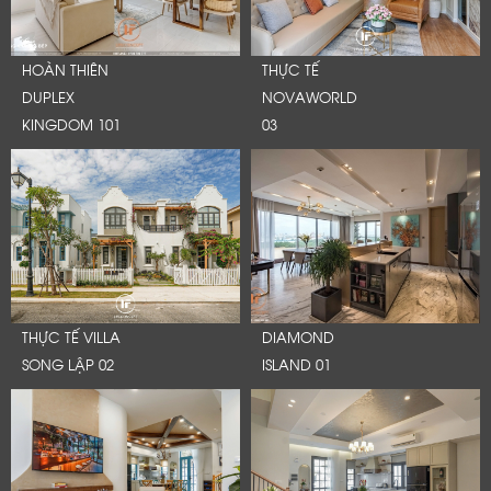
HOÀN THIÊN
THỰC TẾ
DUPLEX
NOVAWORLD
KINGDOM 101
03
THỰC TẾ VILLA
DIAMOND
SONG LẬP 02
ISLAND 01