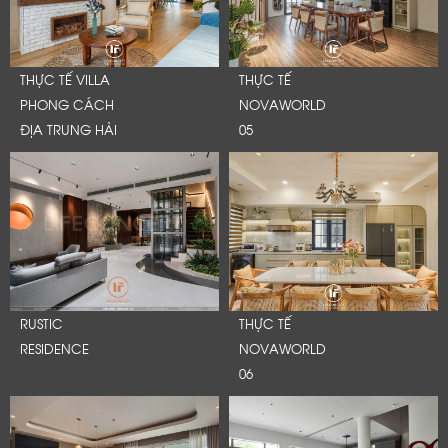
THỰC TẾ VILLA
THỰC TẾ
PHONG CÁCH
NOVAWORLD
ĐỊA TRUNG HẢI
05
RUSTIC
THỰC TẾ
RESIDENCE
NOVAWORLD
06