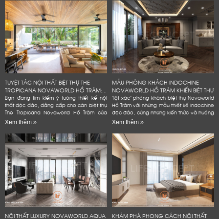
TUYỆT TÁC NỘI THẤT BIỆT THỰ THE
MẪU PHÒNG KHÁCH INDOCHINE
TROPICANA NOVAWORLD HỒ TRÀM:...
NOVAWORLD HỒ TRÀM KHIẾN BIỆT THỰ
Bạn đang tìm kiếm ý tưởng thiết kế nội
"lột xác" phòng khách biệt thự Novaworld
thất độc đáo, đẳng cấp cho căn biệt thự
Hồ Tràm với những mẫu thiết kế Indochine
The Tropicana Novaworld Hồ Tràm của
độc đáo, cùng những kiến thức và hướng
mình? Hãy để Lifeconcept đồng hành
dẫn chi tiết, dễ dàng áp dụng. Bạn
Xem thêm
Xem thêm
cùng bạn! Chúng tôi không...
không cần phải là...
NỘI THẤT LUXURY NOVAWORLD AQUA
KHÁM PHÁ PHONG CÁCH NỘI THẤT