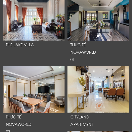
THE LAKE VILLA
THỰC TẾ
NOVAWORLD
01
THỰC TẾ
CITYLAND
NOVAWORLD
APARTMENT
02