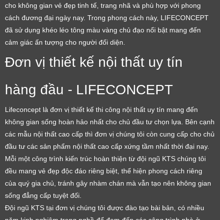
cho không gian vẻ đẹp tinh tế, trang nhã và phù hợp với phong
cách đương đại ngày nay. Trong phong cách này, LIFECONCEPT
đã sử dụng khéo léo tông màu vàng chủ đạo nổi bật mang đến
cảm giác ấn tượng cho người đối diện.
Đơn vị thiết kế nội thất uy tín
hàng đầu - LIFECONCEPT
Lifeconcept là đơn vị thiết kế thi công nội thất uy tín mang đến
không gian sống hoàn hảo nhất cho chủ đầu tư chọn lựa. Bên cạnh
các mẫu nội thất cao cấp thì đơn vị chúng tôi còn cung cấp cho chủ
đầu tư các sản phẩm nội thất cao cấp xứng tầm nhất thời đại nay.
Mỗi một công trình kiến trúc hoàn thiện từ đội ngũ KTS chúng tôi
đều mang vẻ đẹp độc đáo riêng biệt, thể hiện phong cách riêng
của quý gia chủ, tránh gây nhàm chán mà vẫn tạo nên không gian
sống đẳng cấp tuyệt đối.
Đội ngũ KTS tại đơn vị chúng tôi được đào tạo bài bản, có nhiều
năm kinh nghiệm trong nghề để đem đến các công trình nhà ở