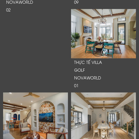
NOVAWORLD
09
Cảm ơn quý khách đã để lại thông tin.
02
Chúng tôi sẽ liên hệ lại trong thời gian sớm nhất
THỰC TẾ VILLA
GOLF
NOVAWORLD
01