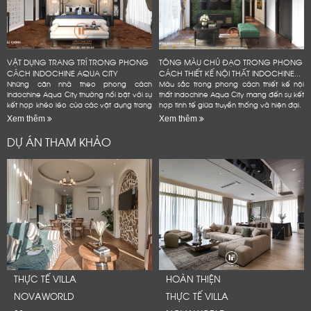
VẬT DỤNG TRANG TRÍ TRONG PHONG
TÔNG MÀU CHỦ ĐẠO TRONG PHONG
CÁCH INDOCHINE AQUA CITY
CÁCH THIẾT KẾ NỘI THẤT INDOCHINE...
Những căn nhà theo phong cách
Màu sắc trong phong cách thiết kế nội
Indochine Aqua City thường nổi bật với sự
thất Indochine Aqua City mang đến sự kết
kết hợp khéo léo của các vật dụng trang
hợp tinh tế giữa truyền thống và hiện đại.
trí mang đậm dấu ấn văn hóa Đông
Xem thêm
Xem thêm
Dương
DỰ ÁN THAM KHẢO
THỰC TẾ VILLA
HOÀN THIỆN
NOVAWORLD
THỰC TẾ VILLA