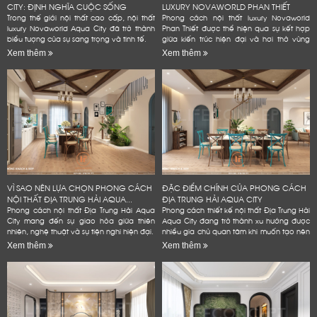
CITY: ĐỊNH NGHĨA CUỘC SỐNG
LUXURY NOVAWORLD PHAN THIẾT
ĐẲNG...
Trong thế giới nội thất cao cấp, nội thất
Phong cách nội thất luxury Novaworld
luxury Novaworld Aqua City đã trở thành
Phan Thiết được thể hiện qua sự kết hợp
biểu tượng của sự sang trọng và tinh tế.
giữa kiến trúc hiện đại và hơi thở vùng
biển.
Xem thêm
Xem thêm
VÌ SAO NÊN LỰA CHỌN PHONG CÁCH
ĐẶC ĐIỂM CHÍNH CỦA PHONG CÁCH
NỘI THẤT ĐỊA TRUNG HẢI AQUA...
ĐỊA TRUNG HẢI AQUA CITY
Phong cách nội thất Địa Trung Hải Aqua
Phong cách thiết kế nội thất Địa Trung Hải
City mang đến sự giao hòa giữa thiên
Aqua City đang trở thành xu hướng được
nhiên, nghệ thuật và sự tiện nghi hiện đại.
nhiều gia chủ quan tâm khi muốn tạo nên
không gian sống đẳng cấp
Xem thêm
Xem thêm