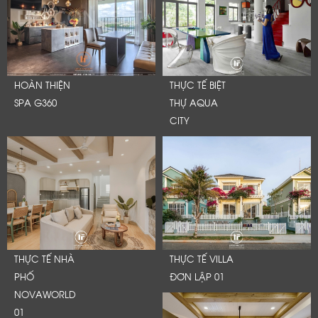
HOÀN THIỆN
THỰC TẾ BIỆT
SPA G360
THỰ AQUA
CITY
THỰC TẾ NHÀ
THỰC TẾ VILLA
PHỐ
ĐƠN LẬP 01
NOVAWORLD
01